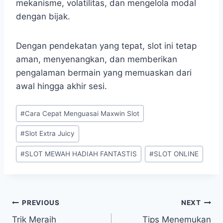
mekanisme, volatilitas, dan mengelola modal
dengan bijak.
Dengan pendekatan yang tepat, slot ini tetap
aman, menyenangkan, dan memberikan
pengalaman bermain yang memuaskan dari
awal hingga akhir sesi.
Post
#
Cara Cepat Menguasai Maxwin Slot
Tags:
#
Slot Extra Juicy
#
SLOT MEWAH HADIAH FANTASTIS
#
SLOT ONLINE
Post
PREVIOUS
NEXT
Trik Meraih
Tips Menemukan