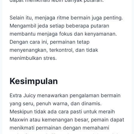
dapat menikmati lebih banyak putaran.
Selain itu, menjaga ritme bermain juga penting.
Mengambil jeda setiap beberapa putaran
membantu menjaga fokus dan kenyamanan.
Dengan cara ini, permainan tetap
menyenangkan, terkontrol, dan tidak
menimbulkan stres.
Kesimpulan
Extra Juicy menawarkan pengalaman bermain
yang seru, penuh warna, dan dinamis.
Meskipun tidak ada cara pasti untuk meraih
Maxwin atau kemenangan besar, pemain dapat
menikmati permainan dengan memahami