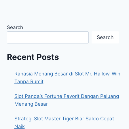
Search
Search
Recent Posts
Rahasia Menang Besar di Slot Mr. Hallow-Win
Tanpa Rumit
Slot Panda’s Fortune Favorit Dengan Peluang
Menang Besar
Strategi Slot Master Tiger Biar Saldo Cepat
Naik