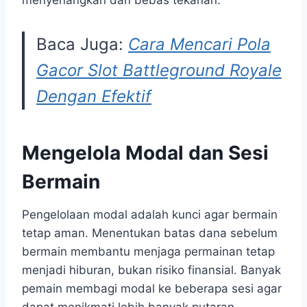
menyenangkan dan bebas tekanan.
Baca Juga:
Cara Mencari Pola
Gacor Slot Battleground Royale
Dengan Efektif
Mengelola Modal dan Sesi
Bermain
Pengelolaan modal adalah kunci agar bermain
tetap aman. Menentukan batas dana sebelum
bermain membantu menjaga permainan tetap
menjadi hiburan, bukan risiko finansial. Banyak
pemain membagi modal ke beberapa sesi agar