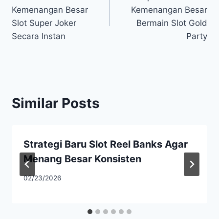
navigation
Kemenangan Besar
Kemenangan Besar
Slot Super Joker
Bermain Slot Gold
Secara Instan
Party
Similar Posts
Strategi Baru Slot Reel Banks Agar
Menang Besar Konsisten
02/23/2026