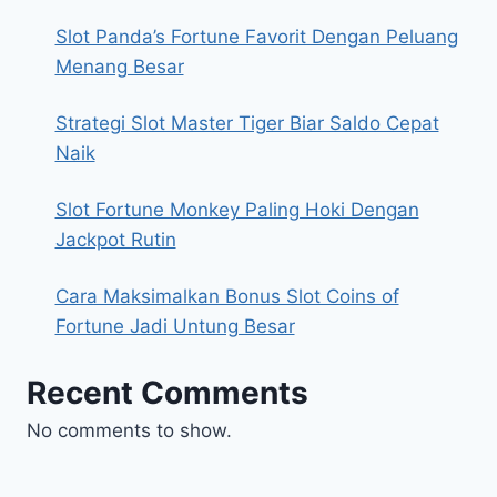
Slot Panda’s Fortune Favorit Dengan Peluang
Menang Besar
Strategi Slot Master Tiger Biar Saldo Cepat
Naik
Slot Fortune Monkey Paling Hoki Dengan
Jackpot Rutin
Cara Maksimalkan Bonus Slot Coins of
Fortune Jadi Untung Besar
Recent Comments
No comments to show.