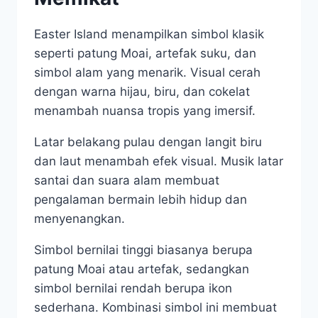
Easter Island menampilkan simbol klasik
seperti patung Moai, artefak suku, dan
simbol alam yang menarik. Visual cerah
dengan warna hijau, biru, dan cokelat
menambah nuansa tropis yang imersif.
Latar belakang pulau dengan langit biru
dan laut menambah efek visual. Musik latar
santai dan suara alam membuat
pengalaman bermain lebih hidup dan
menyenangkan.
Simbol bernilai tinggi biasanya berupa
patung Moai atau artefak, sedangkan
simbol bernilai rendah berupa ikon
sederhana. Kombinasi simbol ini membuat