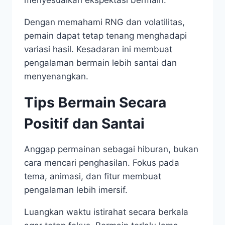
menyesuaikan ekspektasi bermain.
Dengan memahami RNG dan volatilitas,
pemain dapat tetap tenang menghadapi
variasi hasil. Kesadaran ini membuat
pengalaman bermain lebih santai dan
menyenangkan.
Tips Bermain Secara
Positif dan Santai
Anggap permainan sebagai hiburan, bukan
cara mencari penghasilan. Fokus pada
tema, animasi, dan fitur membuat
pengalaman lebih imersif.
Luangkan waktu istirahat secara berkala