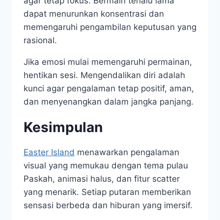
agar tetap fokus. Bermain terlalu lama
dapat menurunkan konsentrasi dan
memengaruhi pengambilan keputusan yang
rasional.
Jika emosi mulai memengaruhi permainan,
hentikan sesi. Mengendalikan diri adalah
kunci agar pengalaman tetap positif, aman,
dan menyenangkan dalam jangka panjang.
Kesimpulan
Easter Island
menawarkan pengalaman
visual yang memukau dengan tema pulau
Paskah, animasi halus, dan fitur scatter
yang menarik. Setiap putaran memberikan
sensasi berbeda dan hiburan yang imersif.