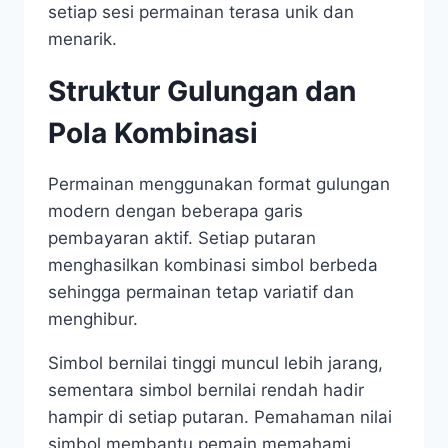
setiap sesi permainan terasa unik dan
menarik.
Struktur Gulungan dan
Pola Kombinasi
Permainan menggunakan format gulungan
modern dengan beberapa garis
pembayaran aktif. Setiap putaran
menghasilkan kombinasi simbol berbeda
sehingga permainan tetap variatif dan
menghibur.
Simbol bernilai tinggi muncul lebih jarang,
sementara simbol bernilai rendah hadir
hampir di setiap putaran. Pemahaman nilai
simbol membantu pemain memahami