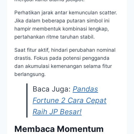
Perhatikan jarak antar kemunculan scatter.
Jika dalam beberapa putaran simbol ini
hampir membentuk kombinasi lengkap,
pertahankan ritme taruhan stabil.
Saat fitur aktif, hindari perubahan nominal
drastis. Fokus pada potensi pengganda
dan akumulasi kemenangan selama fitur
berlangsung.
Baca Juga:
Pandas
Fortune 2 Cara Cepat
Raih JP Besar!
Membaca Momentum