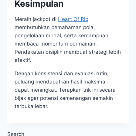
Kesimpulan
Meraih jackpot di
Heart Of Rio
membutuhkan pemahaman pola,
pengelolaan modal, serta kemampuan
membaca momentum permainan.
Pendekatan disiplin membuat strategi lebih
efektif.
Dengan konsistensi dan evaluasi rutin,
peluang mendapatkan hasil maksimal
dapat meningkat. Terapkan trik ini secara
bijak agar potensi kemenangan semakin
terbuka lebar.
Search