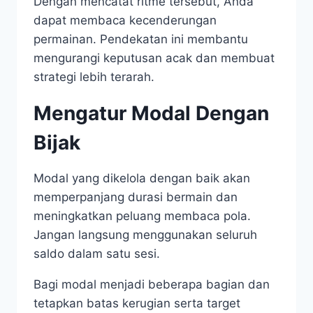
Dengan mencatat ritme tersebut, Anda
dapat membaca kecenderungan
permainan. Pendekatan ini membantu
mengurangi keputusan acak dan membuat
strategi lebih terarah.
Mengatur Modal Dengan
Bijak
Modal yang dikelola dengan baik akan
memperpanjang durasi bermain dan
meningkatkan peluang membaca pola.
Jangan langsung menggunakan seluruh
saldo dalam satu sesi.
Bagi modal menjadi beberapa bagian dan
tetapkan batas kerugian serta target