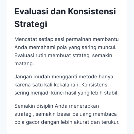
Evaluasi dan Konsistensi
Strategi
Mencatat setiap sesi permainan membantu
Anda memahami pola yang sering muncul.
Evaluasi rutin membuat strategi semakin
matang.
Jangan mudah mengganti metode hanya
karena satu kali kekalahan. Konsistensi
sering menjadi kunci hasil yang lebih stabil.
Semakin disiplin Anda menerapkan
strategi, semakin besar peluang membaca
pola gacor dengan lebih akurat dan terukur.