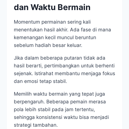
dan Waktu Bermain
Momentum permainan sering kali
menentukan hasil akhir. Ada fase di mana
kemenangan kecil muncul beruntun
sebelum hadiah besar keluar.
Jika dalam beberapa putaran tidak ada
hasil berarti, pertimbangkan untuk berhenti
sejenak. Istirahat membantu menjaga fokus
dan emosi tetap stabil.
Memilih waktu bermain yang tepat juga
berpengaruh. Beberapa pemain merasa
pola lebih stabil pada jam tertentu,
sehingga konsistensi waktu bisa menjadi
strategi tambahan.