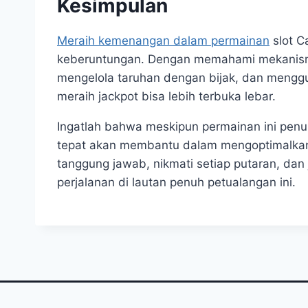
Kesimpulan
Meraih kemenangan dalam permainan
slot C
keberuntungan. Dengan memahami mekanisme
mengelola taruhan dengan bijak, dan menggun
meraih jackpot bisa lebih terbuka lebar.
Ingatlah bahwa meskipun permainan ini penu
tepat akan membantu dalam mengoptimalkan
tanggung jawab, nikmati setiap putaran, da
perjalanan di lautan penuh petualangan ini.