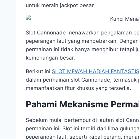
untuk meraih jackpot besar.
Slot Cannonade menawarkan pengalaman pe
peperangan laut yang mendebarkan. Dengan gr
permainan ini tidak hanya menghibur tetapi 
kemenangan besar.
Berikut ini
SLOT MEWAH HADIAH FANTASTI
dalam permainan slot Cannonade, termasuk
memanfaatkan fitur khusus yang tersedia.
Pahami Mekanisme Perma
Sebelum mulai bertempur di lautan slot Can
permainan ini. Slot ini terdiri dari lima gul
peperangan laut, seperti kapal perang, mer