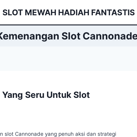
SLOT MEWAH HADIAH FANTASTIS
Kemenangan Slot Cannonade
 Yang Seru Untuk Slot
slot Cannonade yang penuh aksi dan strategi