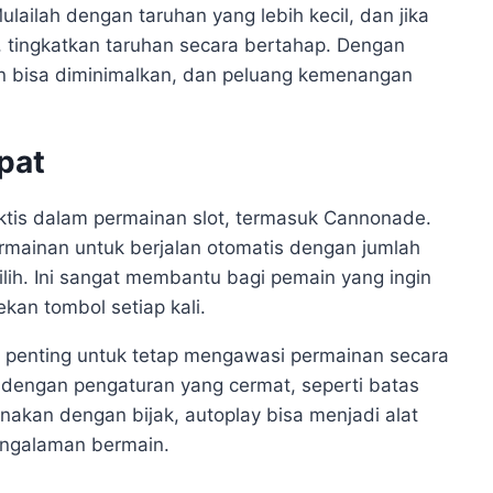
lailah dengan taruhan yang lebih kecil, dan jika
 tingkatkan taruhan secara bertahap. Dengan
gian bisa diminimalkan, dan peluang kemenangan
pat
raktis dalam permainan slot, termasuk Cannonade.
mainan untuk berjalan otomatis dengan jumlah
ilih. Ini sangat membantu bagi pemain yang ingin
kan tombol setiap kali.
 penting untuk tetap mengawasi permainan secara
 dengan pengaturan yang cermat, seperti batas
gunakan dengan bijak, autoplay bisa menjadi alat
engalaman bermain.