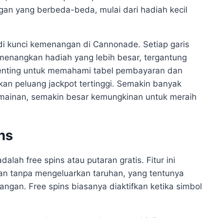
an yang berbeda-beda, mulai dari hadiah kecil
jadi kunci kemenangan di Cannonade. Setiap garis
nangkan hadiah yang lebih besar, tergantung
 penting untuk memahami tabel pembayaran dan
n peluang jackpot tertinggi. Semakin banyak
permainan, semakin besar kemungkinan untuk meraih
ns
lah free spins atau putaran gratis. Fitur ini
n tanpa mengeluarkan taruhan, yang tentunya
an. Free spins biasanya diaktifkan ketika simbol