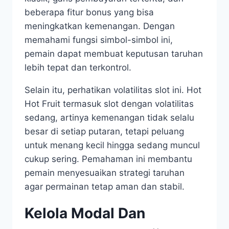
beberapa fitur bonus yang bisa
meningkatkan kemenangan. Dengan
memahami fungsi simbol-simbol ini,
pemain dapat membuat keputusan taruhan
lebih tepat dan terkontrol.
Selain itu, perhatikan volatilitas slot ini. Hot
Hot Fruit termasuk slot dengan volatilitas
sedang, artinya kemenangan tidak selalu
besar di setiap putaran, tetapi peluang
untuk menang kecil hingga sedang muncul
cukup sering. Pemahaman ini membantu
pemain menyesuaikan strategi taruhan
agar permainan tetap aman dan stabil.
Kelola Modal Dan