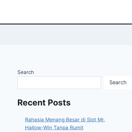
Search
Search
Recent Posts
Rahasia Menang Besar di Slot Mr.
Hallow-Win Tanpa Rumit