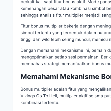
berkali-kali saat fitur bonus aktif. Mode pa
kemenangan besar atau kombinasi simbol bern
sehingga analisis fitur multiplier menjadi san
Fitur bonus multiplier bekerja dengan menin
simbol tertentu yang terbentuk dalam putaran
tinggi dan wild lebih sering muncul, memicu mu
Dengan memahami mekanisme ini, pemain da
mengoptimalkan setiap sesi permainan. Berik
membahas strategi memanfaatkan bonus mult
Memahami Mekanisme Bonu
Bonus multiplier adalah fitur yang mengalika
Vikings Go To Hell, multiplier aktif selama p
kombinasi tertentu.