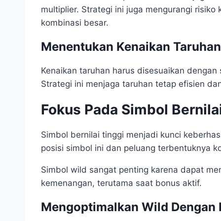
multiplier. Strategi ini juga mengurangi risi
kombinasi besar.
Menentukan Kenaikan Taruhan
Kenaikan taruhan harus disesuaikan dengan
Strategi ini menjaga taruhan tetap efisien dan
Fokus Pada Simbol Bernila
Simbol bernilai tinggi menjadi kunci keberh
posisi simbol ini dan peluang terbentuknya k
Simbol wild sangat penting karena dapat me
kemenangan, terutama saat bonus aktif.
Mengoptimalkan Wild Dengan M