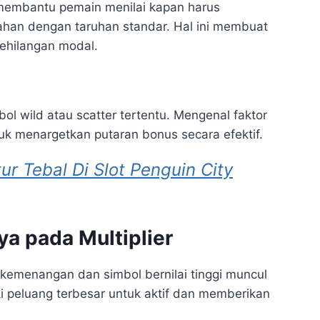
 membantu pemain menilai kapan harus
ahan dengan taruhan standar. Hal ini membuat
kehilangan modal.
bol wild atau scatter tertentu. Mengenal faktor
tuk menargetkan putaran bonus secara efektif.
ur Tebal Di Slot Penguin City
 pada Multiplier
kemenangan dan simbol bernilai tinggi muncul
liki peluang terbesar untuk aktif dan memberikan