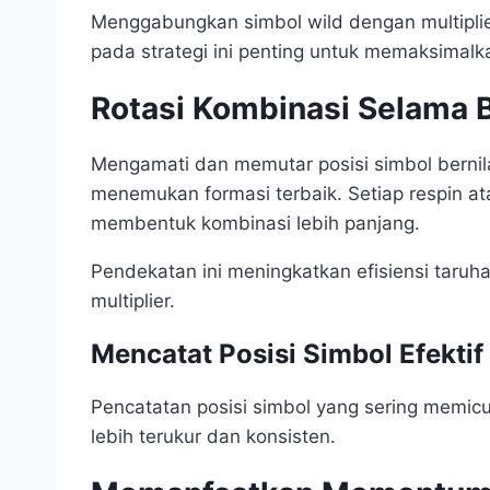
Menggabungkan simbol wild dengan multipli
pada strategi ini penting untuk memaksimalk
Rotasi Kombinasi Selama 
Mengamati dan memutar posisi simbol berni
menemukan formasi terbaik. Setiap respin 
membentuk kombinasi lebih panjang.
Pendekatan ini meningkatkan efisiensi tar
multiplier.
Mencatat Posisi Simbol Efektif
Pencatatan posisi simbol yang sering memic
lebih terukur dan konsisten.