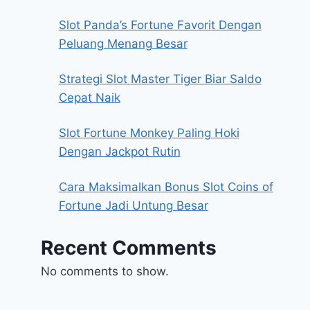
Slot Panda’s Fortune Favorit Dengan
Peluang Menang Besar
Strategi Slot Master Tiger Biar Saldo
Cepat Naik
Slot Fortune Monkey Paling Hoki
Dengan Jackpot Rutin
Cara Maksimalkan Bonus Slot Coins of
Fortune Jadi Untung Besar
Recent Comments
No comments to show.