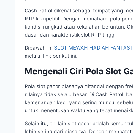
Cash Patrol dikenal sebagai tempat yang me
RTP kompetitif. Dengan memahami pola perm
kondisi rungkad atau kekalahan beruntun. Ole
dasar dan karakteristik slot RTP tinggi
Dibawah ini
SLOT MEWAH HADIAH FANTAST
melalui link berikut ini.
Mengenali Ciri Pola Slot G
Pola slot gacor biasanya ditandai dengan f
nilainya tidak selalu besar. Di Cash Patrol,
kemenangan kecil yang sering muncul sebelum
untuk menentukan waktu yang tepat menaikk
Selain itu, ciri lain slot gacor adalah kemuncu
lebih sering dari biasanya. Dengan mencatat 