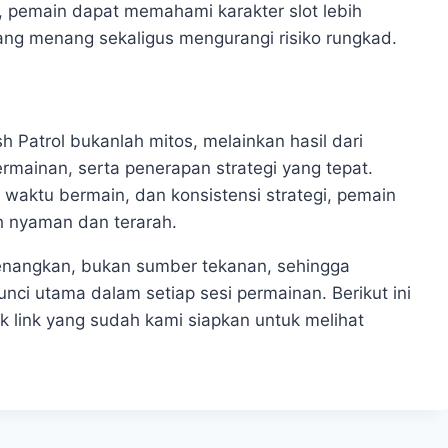
, pemain dapat memahami karakter slot lebih
ng menang sekaligus mengurangi risiko rungkad.
sh Patrol bukanlah mitos, melainkan hasil dari
ainan, serta penerapan strategi yang tepat.
waktu bermain, dan konsistensi strategi, pemain
h nyaman dan terarah.
enangkan, bukan sumber tekanan, sehingga
nci utama dalam setiap sesi permainan. Berikut ini
ik link yang sudah kami siapkan untuk melihat