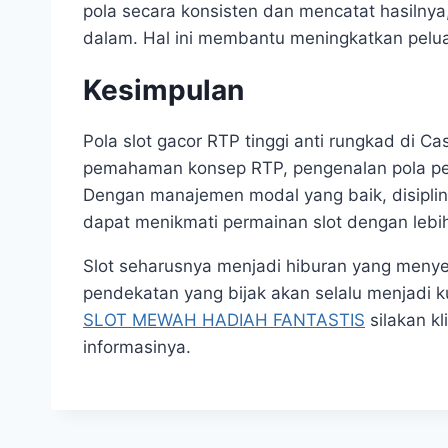
pola secara konsisten dan mencatat hasilnya
dalam. Hal ini membantu meningkatkan pelua
Kesimpulan
Pola slot gacor RTP tinggi anti rungkad di Ca
pemahaman konsep RTP, pengenalan pola perm
Dengan manajemen modal yang baik, disiplin 
dapat menikmati permainan slot dengan lebi
Slot seharusnya menjadi hiburan yang meny
pendekatan yang bijak akan selalu menjadi ku
SLOT MEWAH HADIAH FANTASTIS
silakan kl
informasinya.