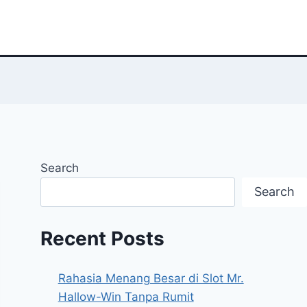
Search
Search
Recent Posts
Rahasia Menang Besar di Slot Mr.
Hallow-Win Tanpa Rumit