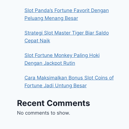
Slot Panda’s Fortune Favorit Dengan
Peluang Menang Besar
Strategi Slot Master Tiger Biar Saldo
Cepat Naik
Slot Fortune Monkey Paling Hoki
Dengan Jackpot Rutin
Cara Maksimalkan Bonus Slot Coins of
Fortune Jadi Untung Besar
Recent Comments
No comments to show.