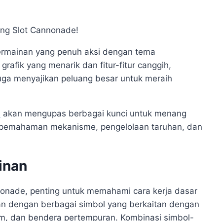
rmainan yang penuh aksi dengan tema
afik yang menarik dan fitur-fitur canggih,
juga menyajikan peluang besar untuk meraih
S
akan mengupas berbagai kunci untuk menang
 pemahaman mekanisme, pengelolaan taruhan, dan
inan
nonade, penting untuk memahami cara kerja dasar
ungan dengan berbagai simbol yang berkaitan dengan
iam, dan bendera pertempuran. Kombinasi simbol-