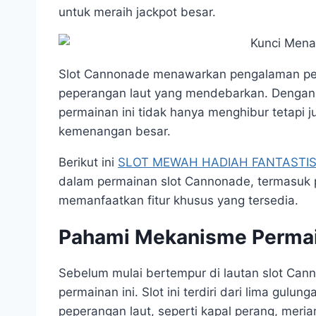
untuk meraih jackpot besar.
Slot Cannonade menawarkan pengalaman pe
peperangan laut yang mendebarkan. Dengan gr
permainan ini tidak hanya menghibur tetapi 
kemenangan besar.
Berikut ini
SLOT MEWAH HADIAH FANTASTI
dalam permainan slot Cannonade, termasuk
memanfaatkan fitur khusus yang tersedia.
Pahami Mekanisme Perma
Sebelum mulai bertempur di lautan slot Can
permainan ini. Slot ini terdiri dari lima gul
peperangan laut, seperti kapal perang, mer