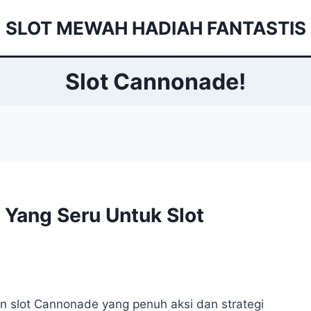
SLOT MEWAH HADIAH FANTASTIS
Slot Cannonade!
 Yang Seru Untuk Slot
slot Cannonade yang penuh aksi dan strategi