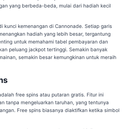
an yang berbeda-beda, mulai dari hadiah kecil
jadi kunci kemenangan di Cannonade. Setiap garis
nangkan hadiah yang lebih besar, tergantung
 penting untuk memahami tabel pembayaran dan
n peluang jackpot tertinggi. Semakin banyak
permainan, semakin besar kemungkinan untuk meraih
ns
lah free spins atau putaran gratis. Fitur ini
n tanpa mengeluarkan taruhan, yang tentunya
an. Free spins biasanya diaktifkan ketika simbol