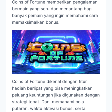
Coins of Fortune memberikan pengalaman
bermain yang seru dan menantang bagi
banyak pemain yang ingin memahami cara
memaksimalkan bonus.
Coins of Fortune dikenal dengan fitur
hadiah berlipat yang bisa meningkatkan
peluang keuntungan jika digunakan dengan
strategi tepat. Dan, memahami pola
putaran, waktu aktivasi bonus, serta