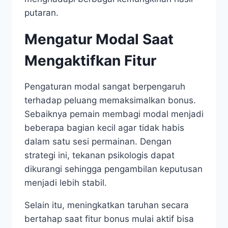
putaran.
Mengatur Modal Saat
Mengaktifkan Fitur
Pengaturan modal sangat berpengaruh
terhadap peluang memaksimalkan bonus.
Sebaiknya pemain membagi modal menjadi
beberapa bagian kecil agar tidak habis
dalam satu sesi permainan. Dengan
strategi ini, tekanan psikologis dapat
dikurangi sehingga pengambilan keputusan
menjadi lebih stabil.
Selain itu, meningkatkan taruhan secara
bertahap saat fitur bonus mulai aktif bisa