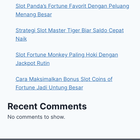
Slot Panda’s Fortune Favorit Dengan Peluang
Menang Besar
Strategi Slot Master Tiger Biar Saldo Cepat
Naik
Slot Fortune Monkey Paling Hoki Dengan
Jackpot Rutin
Cara Maksimalkan Bonus Slot Coins of
Fortune Jadi Untung Besar
Recent Comments
No comments to show.