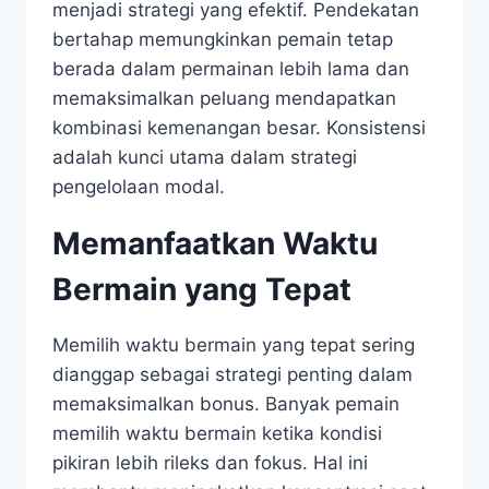
menjadi strategi yang efektif. Pendekatan
bertahap memungkinkan pemain tetap
berada dalam permainan lebih lama dan
memaksimalkan peluang mendapatkan
kombinasi kemenangan besar. Konsistensi
adalah kunci utama dalam strategi
pengelolaan modal.
Memanfaatkan Waktu
Bermain yang Tepat
Memilih waktu bermain yang tepat sering
dianggap sebagai strategi penting dalam
memaksimalkan bonus. Banyak pemain
memilih waktu bermain ketika kondisi
pikiran lebih rileks dan fokus. Hal ini