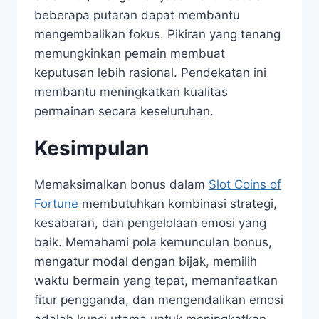
beberapa putaran dapat membantu
mengembalikan fokus. Pikiran yang tenang
memungkinkan pemain membuat
keputusan lebih rasional. Pendekatan ini
membantu meningkatkan kualitas
permainan secara keseluruhan.
Kesimpulan
Memaksimalkan bonus dalam
Slot Coins of
Fortune
membutuhkan kombinasi strategi,
kesabaran, dan pengelolaan emosi yang
baik. Memahami pola kemunculan bonus,
mengatur modal dengan bijak, memilih
waktu bermain yang tepat, memanfaatkan
fitur pengganda, dan mengendalikan emosi