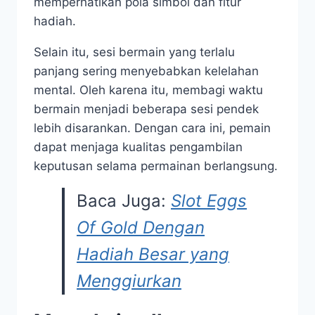
memperhatikan pola simbol dan fitur
hadiah.
Selain itu, sesi bermain yang terlalu
panjang sering menyebabkan kelelahan
mental. Oleh karena itu, membagi waktu
bermain menjadi beberapa sesi pendek
lebih disarankan. Dengan cara ini, pemain
dapat menjaga kualitas pengambilan
keputusan selama permainan berlangsung.
Baca Juga:
Slot Eggs
Of Gold Dengan
Hadiah Besar yang
Menggiurkan