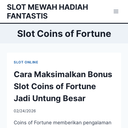
Skip
SLOT MEWAH HADIAH
to
FANTASTIS
content
Slot Coins of Fortune
SLOT ONLINE
Cara Maksimalkan Bonus
Slot Coins of Fortune
Jadi Untung Besar
02/24/2026
Coins of Fortune memberikan pengalaman