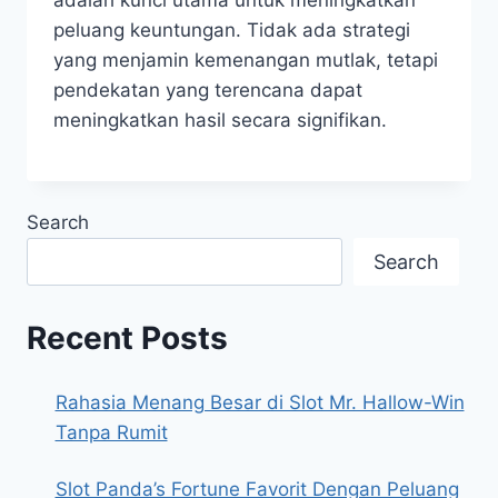
adalah kunci utama untuk meningkatkan
peluang keuntungan. Tidak ada strategi
yang menjamin kemenangan mutlak, tetapi
pendekatan yang terencana dapat
meningkatkan hasil secara signifikan.
Search
Search
Recent Posts
Rahasia Menang Besar di Slot Mr. Hallow-Win
Tanpa Rumit
Slot Panda’s Fortune Favorit Dengan Peluang