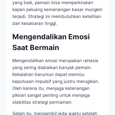
yang baik, pemain bisa memperkirakan
kapan peluang kemenangan besar mungkin
terjadi. Strategi ini membutuhkan ketelitian
dan kesabaran tinggi.
Mengendalikan Emosi
Saat Bermain
Mengendalikan emosi merupakan rahasia
yang sering diabaikan banyak pemain.
Kekalahan beruntun dapat memicu
keputusan impulsif yang justru merugikan.
Oleh karena itu, menjaga ketenangan
pikiran sangat penting untuk menjaga
stabilitas strategi permainan.
Selain itu, mengambil jeda waktu setelah