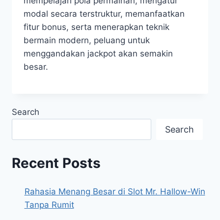
mempelajari pola permainan, mengatur
modal secara terstruktur, memanfaatkan
fitur bonus, serta menerapkan teknik
bermain modern, peluang untuk
menggandakan jackpot akan semakin
besar.
Search
Search
Recent Posts
Rahasia Menang Besar di Slot Mr. Hallow-Win
Tanpa Rumit