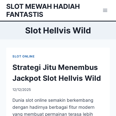
Skip
SLOT MEWAH HADIAH
to
FANTASTIS
content
Slot Hellvis Wild
SLOT ONLINE
Strategi Jitu Menembus
Jackpot Slot Hellvis Wild
12/12/2025
Dunia slot online semakin berkembang
dengan hadirnya berbagai fitur modern
yang membuat permainan terasa lebih