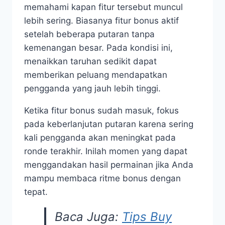
memahami kapan fitur tersebut muncul
lebih sering. Biasanya fitur bonus aktif
setelah beberapa putaran tanpa
kemenangan besar. Pada kondisi ini,
menaikkan taruhan sedikit dapat
memberikan peluang mendapatkan
pengganda yang jauh lebih tinggi.
Ketika fitur bonus sudah masuk, fokus
pada keberlanjutan putaran karena sering
kali pengganda akan meningkat pada
ronde terakhir. Inilah momen yang dapat
menggandakan hasil permainan jika Anda
mampu membaca ritme bonus dengan
tepat.
Baca Juga:
Tips Buy