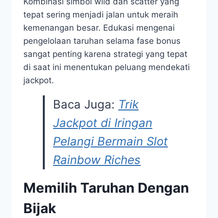
Kombinasi simbol wild dan scatter yang
tepat sering menjadi jalan untuk meraih
kemenangan besar. Edukasi mengenai
pengelolaan taruhan selama fase bonus
sangat penting karena strategi yang tepat
di saat ini menentukan peluang mendekati
jackpot.
Baca Juga:
Trik
Jackpot di Iringan
Pelangi Bermain Slot
Rainbow Riches
Memilih Taruhan Dengan
Bijak