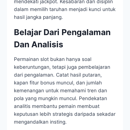
mendekati jackpot. Kesabaran dan disiplin
dalam memilih taruhan menjadi kunci untuk
hasil jangka panjang.
Belajar Dari Pengalaman
Dan Analisis
Permainan slot bukan hanya soal
keberuntungan, tetapi juga pembelajaran
dari pengalaman. Catat hasil putaran,
kapan fitur bonus muncul, dan jumlah
kemenangan untuk memahami tren dan
pola yang mungkin muncul. Pendekatan
analitis membantu pemain membuat
keputusan lebih strategis daripada sekadar
mengandalkan insting.