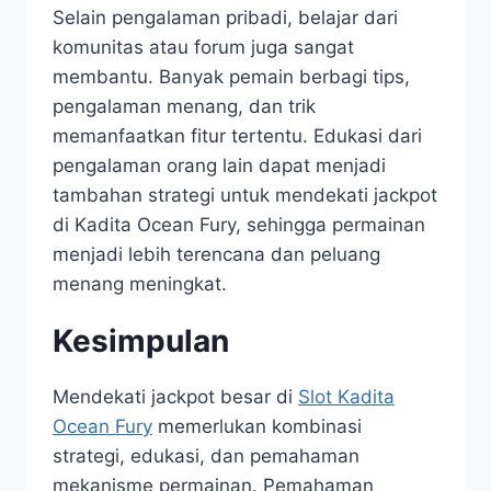
Selain pengalaman pribadi, belajar dari
komunitas atau forum juga sangat
membantu. Banyak pemain berbagi tips,
pengalaman menang, dan trik
memanfaatkan fitur tertentu. Edukasi dari
pengalaman orang lain dapat menjadi
tambahan strategi untuk mendekati jackpot
di Kadita Ocean Fury, sehingga permainan
menjadi lebih terencana dan peluang
menang meningkat.
Kesimpulan
Mendekati jackpot besar di
Slot Kadita
Ocean Fury
memerlukan kombinasi
strategi, edukasi, dan pemahaman
mekanisme permainan. Pemahaman