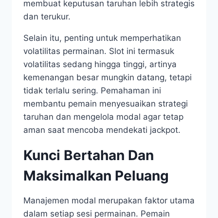
membuat keputusan taruhan lebih strategis
dan terukur.
Selain itu, penting untuk memperhatikan
volatilitas permainan. Slot ini termasuk
volatilitas sedang hingga tinggi, artinya
kemenangan besar mungkin datang, tetapi
tidak terlalu sering. Pemahaman ini
membantu pemain menyesuaikan strategi
taruhan dan mengelola modal agar tetap
aman saat mencoba mendekati jackpot.
Kunci Bertahan Dan
Maksimalkan Peluang
Manajemen modal merupakan faktor utama
dalam setiap sesi permainan. Pemain