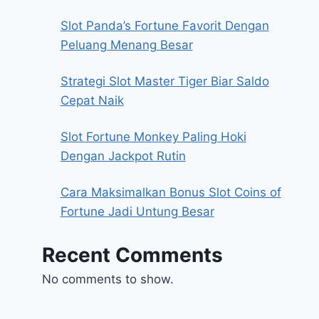
Slot Panda’s Fortune Favorit Dengan
Peluang Menang Besar
Strategi Slot Master Tiger Biar Saldo
Cepat Naik
Slot Fortune Monkey Paling Hoki
Dengan Jackpot Rutin
Cara Maksimalkan Bonus Slot Coins of
Fortune Jadi Untung Besar
Recent Comments
No comments to show.