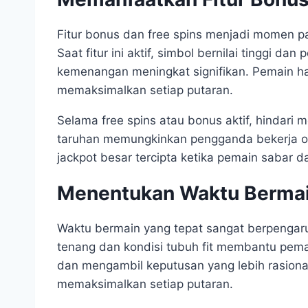
Fitur bonus dan free spins menjadi momen pal
Saat fitur ini aktif, simbol bernilai tinggi d
kemenangan meningkat signifikan. Pemain har
memaksimalkan setiap putaran.
Selama free spins atau bonus aktif, hindari
taruhan memungkinkan pengganda bekerja op
jackpot besar tercipta ketika pemain sabar 
Menentukan Waktu Bermai
Waktu bermain yang tepat sangat berpengaru
tenang dan kondisi tubuh fit membantu pema
dan mengambil keputusan yang lebih rasiona
memaksimalkan setiap putaran.