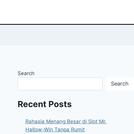
Search
Search
Recent Posts
Rahasia Menang Besar di Slot Mr.
Hallow-Win Tanpa Rumit