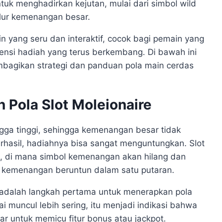
tuk menghadirkan kejutan, mulai dari simbol wild
lur kemenangan besar.
yang seru dan interaktif, cocok bagi pemain yang
nsi hadiah yang terus berkembang. Di bawah ini
agikan strategi dan panduan pola main cerdas
Pola Slot Moleionaire
ngga tinggi, sehingga kemenangan besar tidak
berhasil, hadiahnya bisa sangat menguntungkan. Slot
, di mana simbol kemenangan akan hilang dan
g kemenangan beruntun dalam satu putaran.
adalah langkah pertama untuk menerapkan pola
lai muncul lebih sering, itu menjadi indikasi bahwa
sar untuk memicu fitur bonus atau jackpot.