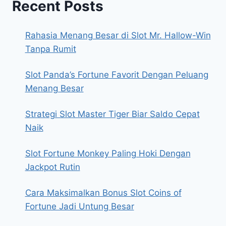
Recent Posts
Rahasia Menang Besar di Slot Mr. Hallow-Win
Tanpa Rumit
Slot Panda’s Fortune Favorit Dengan Peluang
Menang Besar
Strategi Slot Master Tiger Biar Saldo Cepat
Naik
Slot Fortune Monkey Paling Hoki Dengan
Jackpot Rutin
Cara Maksimalkan Bonus Slot Coins of
Fortune Jadi Untung Besar