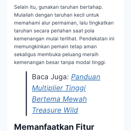
Selain itu, gunakan taruhan bertahap.
Mulailah dengan taruhan kecil untuk
memahami alur permainan, lalu tingkatkan
taruhan secara perlahan saat pola
kemenangan mulai terlihat. Pendekatan ini
memungkinkan pemain tetap aman
sekaligus membuka peluang meraih
kemenangan besar tanpa modal tinggi.
Baca Juga:
Panduan
Multiplier Tinggi
Bertema Mewah
Treasure Wild
Memanfaatkan Fitur