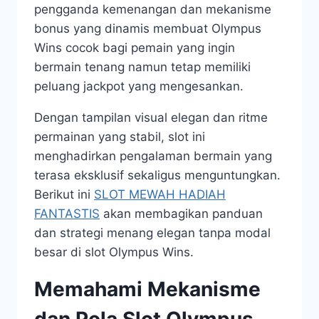
pengganda kemenangan dan mekanisme
bonus yang dinamis membuat Olympus
Wins cocok bagi pemain yang ingin
bermain tenang namun tetap memiliki
peluang jackpot yang mengesankan.
Dengan tampilan visual elegan dan ritme
permainan yang stabil, slot ini
menghadirkan pengalaman bermain yang
terasa eksklusif sekaligus menguntungkan.
Berikut ini
SLOT MEWAH HADIAH
FANTASTIS
akan membagikan panduan
dan strategi menang elegan tanpa modal
besar di slot Olympus Wins.
Memahami Mekanisme