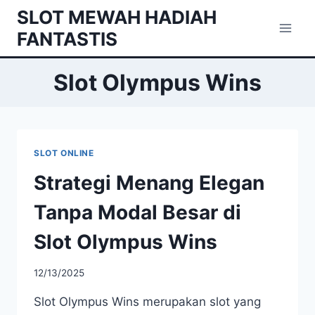
Skip
SLOT MEWAH HADIAH
to
FANTASTIS
content
Slot Olympus Wins
SLOT ONLINE
Strategi Menang Elegan
Tanpa Modal Besar di
Slot Olympus Wins
12/13/2025
Slot Olympus Wins merupakan slot yang