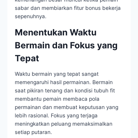
sabar dan membiarkan fitur bonus bekerja
sepenuhnya.
Menentukan Waktu
Bermain dan Fokus yang
Tepat
Waktu bermain yang tepat sangat
memengaruhi hasil permainan. Bermain
saat pikiran tenang dan kondisi tubuh fit
membantu pemain membaca pola
permainan dan membuat keputusan yang
lebih rasional. Fokus yang terjaga
meningkatkan peluang memaksimalkan
setiap putaran.