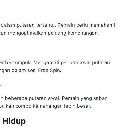
 dalam putaran tertentu. Pemain perlu memahami
n dan mengoptimalkan peluang kemenangan.
tter bertumpuk. Mengamati periode awal putaran
n dalam sesi Free Spin.
s
h beberapa putaran awal. Pemain yang sabar
pulkan combo kemenangan lebih besar.
r Hidup