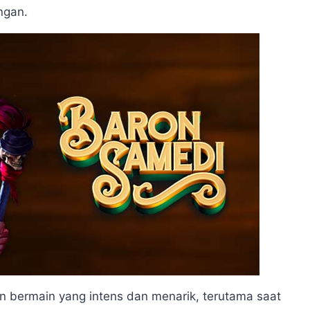
ngan.
n bermain yang intens dan menarik, terutama saat