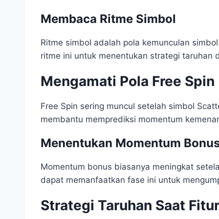
Membaca Ritme Simbol
Ritme simbol adalah pola kemunculan simbol
ritme ini untuk menentukan strategi taruha
Mengamati Pola Free Spin
Free Spin sering muncul setelah simbol Sca
membantu memprediksi momentum kemenanga
Menentukan Momentum Bonu
Momentum bonus biasanya meningkat setela
dapat memanfaatkan fase ini untuk mengum
Strategi Taruhan Saat Fitu