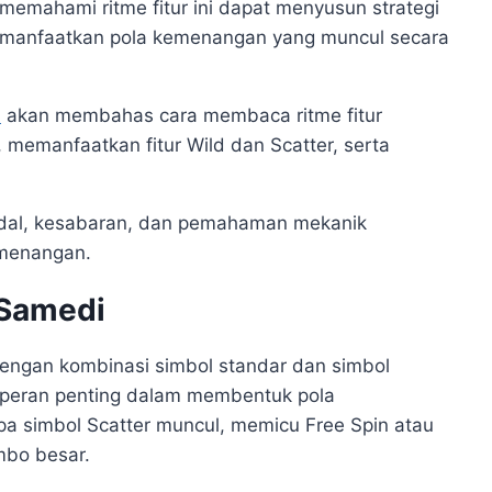
memahami ritme fitur ini dapat menyusun strategi
emanfaatkan pola kemenangan yang muncul secara
S
akan membahas cara membaca ritme fitur
memanfaatkan fitur Wild dan Scatter, serta
dal, kesabaran, dan pemahaman mekanik
emenangan.
 Samedi
ngan kombinasi simbol standar dan simbol
 peran penting dalam membentuk pola
pa simbol Scatter muncul, memicu Free Spin atau
bo besar.