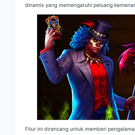
dinamis yang memengaruhi peluang kemena
Fitur ini dirancang untuk memberi pengalama