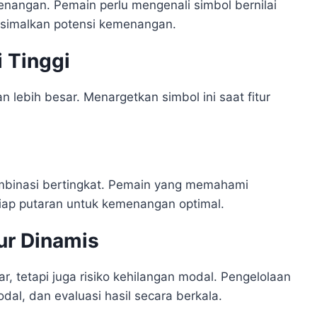
enangan. Pemain perlu mengenali simbol bernilai
aksimalkan potensi kemenangan.
i Tinggi
 lebih besar. Menargetkan simbol ini saat fitur
binasi bertingkat. Pemain yang memahami
tiap putaran untuk kemenangan optimal.
ur Dinamis
 tetapi juga risiko kehilangan modal. Pengelolaan
dal, dan evaluasi hasil secara berkala.