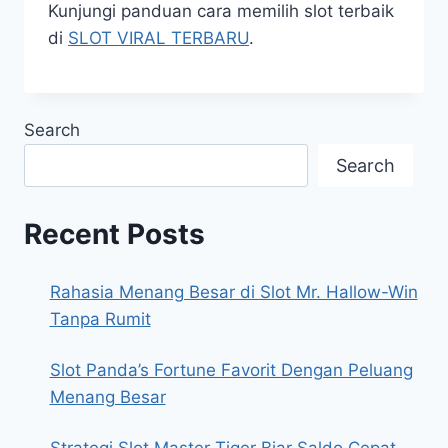
Kunjungi panduan cara memilih slot terbaik
di
SLOT VIRAL TERBARU
.
Search
Search
Recent Posts
Rahasia Menang Besar di Slot Mr. Hallow-Win
Tanpa Rumit
Slot Panda’s Fortune Favorit Dengan Peluang
Menang Besar
Strategi Slot Master Tiger Biar Saldo Cepat