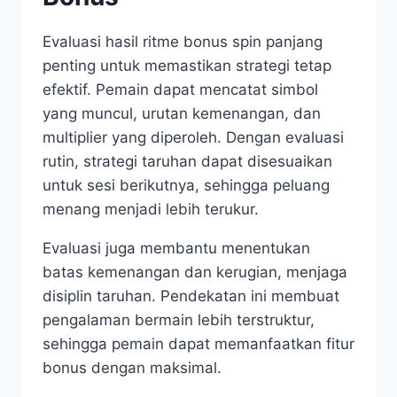
Evaluasi hasil ritme bonus spin panjang
penting untuk memastikan strategi tetap
efektif. Pemain dapat mencatat simbol
yang muncul, urutan kemenangan, dan
multiplier yang diperoleh. Dengan evaluasi
rutin, strategi taruhan dapat disesuaikan
untuk sesi berikutnya, sehingga peluang
menang menjadi lebih terukur.
Evaluasi juga membantu menentukan
batas kemenangan dan kerugian, menjaga
disiplin taruhan. Pendekatan ini membuat
pengalaman bermain lebih terstruktur,
sehingga pemain dapat memanfaatkan fitur
bonus dengan maksimal.