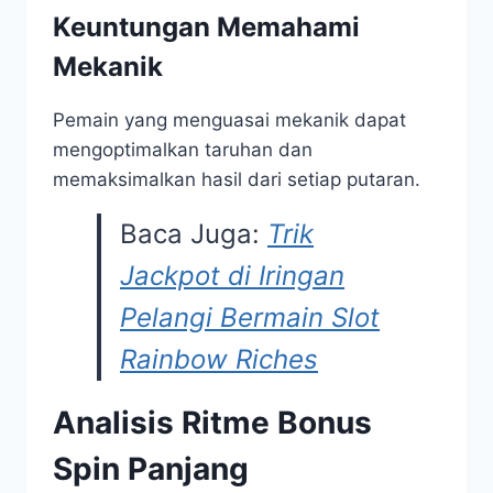
Keuntungan Memahami
Mekanik
Pemain yang menguasai mekanik dapat
mengoptimalkan taruhan dan
memaksimalkan hasil dari setiap putaran.
Baca Juga:
Trik
Jackpot di Iringan
Pelangi Bermain Slot
Rainbow Riches
Analisis Ritme Bonus
Spin Panjang