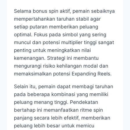
Selama bonus spin aktif, pemain sebaiknya
mempertahankan taruhan stabil agar
setiap putaran memberikan peluang
optimal. Fokus pada simbol yang sering
muncul dan potensi multiplier tinggi sangat
penting untuk meningkatkan nilai
kemenangan. Strategi ini membantu
mengurangi risiko kehilangan modal dan
memaksimalkan potensi Expanding Reels.
Selain itu, pemain dapat membagi taruhan
pada beberapa kombinasi yang memiliki
peluang menang tinggi. Pendekatan
bertahap ini memanfaatkan ritme spin
panjang secara lebih efektif, memberikan
peluang lebih besar untuk memicu