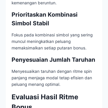
kemenangan beruntun.
Prioritaskan Kombinasi
Simbol Stabil
Fokus pada kombinasi simbol yang sering
muncul meningkatkan peluang
memaksimalkan setiap putaran bonus.
Penyesuaian Jumlah Taruhan
Menyesuaikan taruhan dengan ritme spin
panjang menjaga modal tetap efisien dan
peluang menang optimal.
Evaluasi Hasil Ritme
Bonus