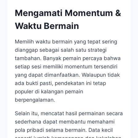
Mengamati Momentum &
Waktu Bermain
Memilih waktu bermain yang tepat sering
dianggap sebagai salah satu strategi
tambahan. Banyak pemain percaya bahwa
setiap sesi memiliki momentum tersendiri
yang dapat dimanfaatkan. Walaupun tidak
ada bukti pasti, pendekatan ini tetap
populer di kalangan pemain
berpengalaman.
Selain itu, mencatat hasil permainan secara
sederhana dapat membantu memahami
pola pribadi selama bermain. Data kecil