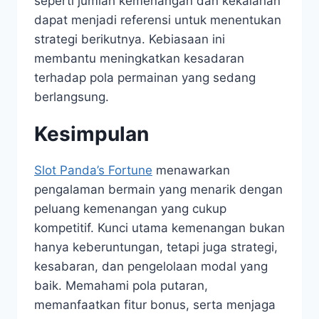
seperti jumlah kemenangan dan kekalahan
dapat menjadi referensi untuk menentukan
strategi berikutnya. Kebiasaan ini
membantu meningkatkan kesadaran
terhadap pola permainan yang sedang
berlangsung.
Kesimpulan
Slot Panda’s Fortune
menawarkan
pengalaman bermain yang menarik dengan
peluang kemenangan yang cukup
kompetitif. Kunci utama kemenangan bukan
hanya keberuntungan, tetapi juga strategi,
kesabaran, dan pengelolaan modal yang
baik. Memahami pola putaran,
memanfaatkan fitur bonus, serta menjaga