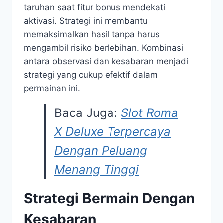
taruhan saat fitur bonus mendekati
aktivasi. Strategi ini membantu
memaksimalkan hasil tanpa harus
mengambil risiko berlebihan. Kombinasi
antara observasi dan kesabaran menjadi
strategi yang cukup efektif dalam
permainan ini.
Baca Juga:
Slot Roma
X Deluxe Terpercaya
Dengan Peluang
Menang Tinggi
Strategi Bermain Dengan
Kesabaran