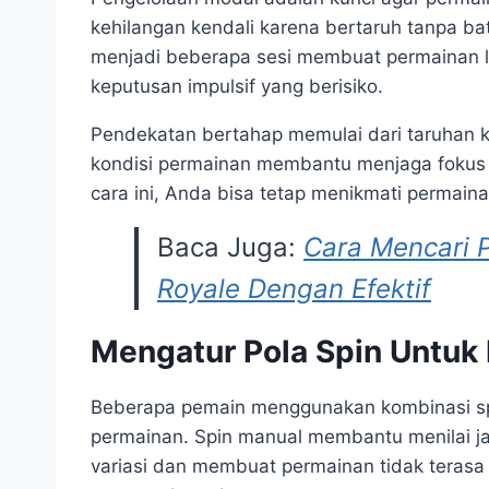
kehilangan kendali karena bertaruh tanpa 
menjadi beberapa sesi membuat permainan l
keputusan impulsif yang berisiko.
Pendekatan bertahap memulai dari taruhan k
kondisi permainan membantu menjaga fokus
cara ini, Anda bisa tetap menikmati permain
Baca Juga:
Cara Mencari P
Royale Dengan Efektif
Mengatur Pola Spin Untuk
Beberapa pemain menggunakan kombinasi sp
permainan. Spin manual membantu menilai j
variasi dan membuat permainan tidak terasa