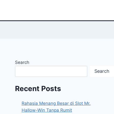
Search
Search
Recent Posts
Rahasia Menang Besar di Slot Mr.
Hallow-Win Tanpa Rumit