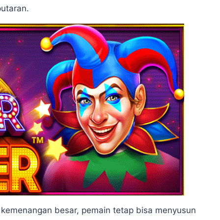
utaran.
h kemenangan besar, pemain tetap bisa menyusun