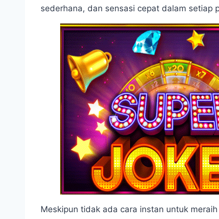
sederhana, dan sensasi cepat dalam setiap p
Meskipun tidak ada cara instan untuk merai