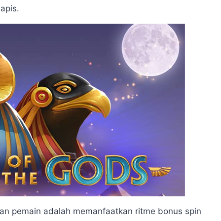
apis.
kan pemain adalah memanfaatkan ritme bonus spin