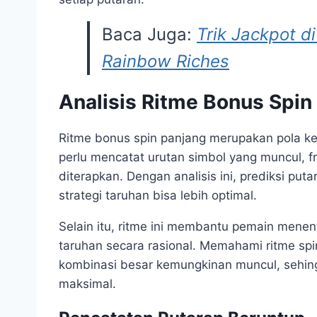
Baca Juga:
Trik Jackpot di
Rainbow Riches
Analisis Ritme Bonus Spin
Ritme bonus spin panjang merupakan pola ke
perlu mencatat urutan simbol yang muncul, f
diterapkan. Dengan analisis ini, prediksi pu
strategi taruhan bisa lebih optimal.
Selain itu, ritme ini membantu pemain mene
taruhan secara rasional. Memahami ritme s
kombinasi besar kemungkinan muncul, sehin
maksimal.