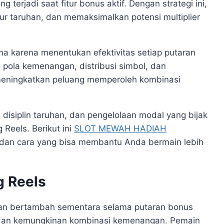
terjadi saat fitur bonus aktif. Dengan strategi ini,
r taruhan, dan memaksimalkan potensi multiplier
ma karena menentukan efektivitas setiap putaran
pola kemenangan, distribusi simbol, dan
meningkatkan peluang memperoleh kombinasi
disiplin taruhan, dan pengelolaan modal yang bijak
Reels. Berikut ini
SLOT MEWAH HADIAH
dan cara yang bisa membantu Anda bermain lebih
g Reels
gan bertambah sementara selama putaran bonus
l dan kemungkinan kombinasi kemenangan. Pemain