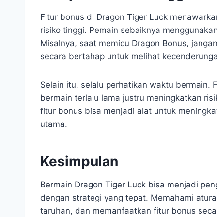
Fitur bonus di Dragon Tiger Luck menawarkan
risiko tinggi. Pemain sebaiknya menggunakan
Misalnya, saat memicu Dragon Bonus, jangan
secara bertahap untuk melihat kecenderun
Selain itu, selalu perhatikan waktu bermain.
bermain terlalu lama justru meningkatkan ris
fitur bonus bisa menjadi alat untuk mening
utama.
Kesimpulan
Bermain Dragon Tiger Luck bisa menjadi pe
dengan strategi yang tepat. Memahami atur
taruhan, dan memanfaatkan fitur bonus secar