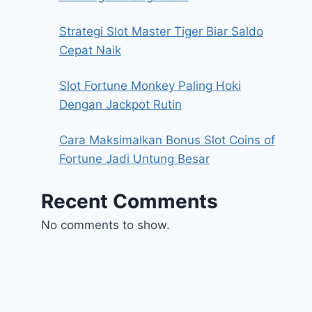
Strategi Slot Master Tiger Biar Saldo
Cepat Naik
Slot Fortune Monkey Paling Hoki
Dengan Jackpot Rutin
Cara Maksimalkan Bonus Slot Coins of
Fortune Jadi Untung Besar
Recent Comments
No comments to show.