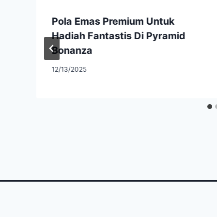
Pola Emas Premium Untuk
Hadiah Fantastis Di Pyramid
Bonanza
12/13/2025