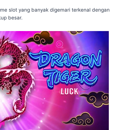
ame slot yang banyak digemari terkenal dengan
up besar.