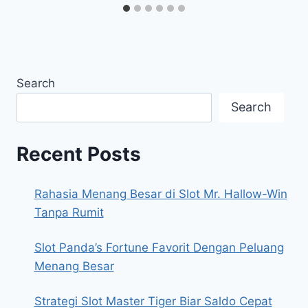
Search
Search
Recent Posts
Rahasia Menang Besar di Slot Mr. Hallow-Win
Tanpa Rumit
Slot Panda’s Fortune Favorit Dengan Peluang
Menang Besar
Strategi Slot Master Tiger Biar Saldo Cepat