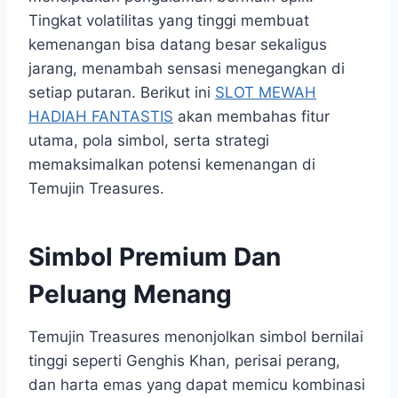
Tingkat volatilitas yang tinggi membuat
kemenangan bisa datang besar sekaligus
jarang, menambah sensasi menegangkan di
setiap putaran. Berikut ini
SLOT MEWAH
HADIAH FANTASTIS
akan membahas fitur
utama, pola simbol, serta strategi
memaksimalkan potensi kemenangan di
Temujin Treasures.
Simbol Premium Dan
Peluang Menang
Temujin Treasures menonjolkan simbol bernilai
tinggi seperti Genghis Khan, perisai perang,
dan harta emas yang dapat memicu kombinasi