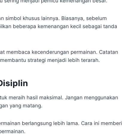
ntu sering menjadi pemicu kemenangan besar.
n simbol khusus lainnya. Biasanya, sebelum
ilkan beberapa kemenangan kecil sebagai tanda
pat membaca kecenderungan permainan. Catatan
embantu strategi menjadi lebih terarah.
isiplin
tuk meraih hasil maksimal. Jangan menggunakan
ngan yang matang.
rmainan berlangsung lebih lama. Cara ini memberi
ermainan.