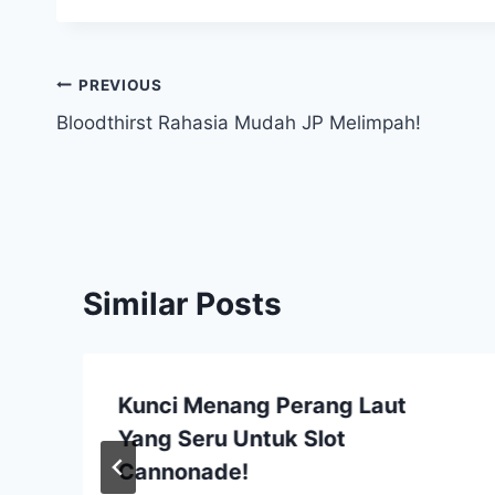
Post
PREVIOUS
Bloodthirst Rahasia Mudah JP Melimpah!
navigation
Similar Posts
Kunci Menang Perang Laut
Yang Seru Untuk Slot
Cannonade!