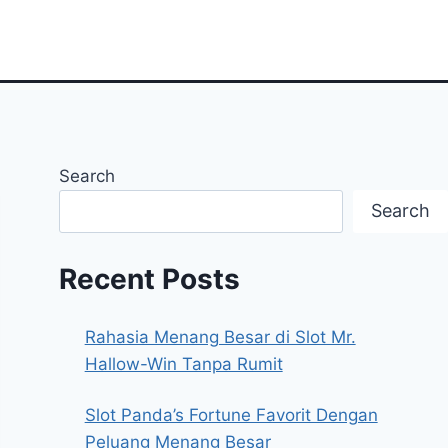
Search
Search
Recent Posts
Rahasia Menang Besar di Slot Mr.
Hallow-Win Tanpa Rumit
Slot Panda’s Fortune Favorit Dengan
Peluang Menang Besar