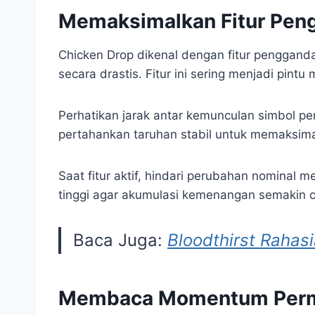
Memaksimalkan Fitur Pen
Chicken Drop dikenal dengan fitur penggan
secara drastis. Fitur ini sering menjadi pint
Perhatikan jarak antar kemunculan simbol pe
pertahankan taruhan stabil untuk memaksima
Saat fitur aktif, hindari perubahan nominal 
tinggi agar akumulasi kemenangan semakin o
Baca Juga:
Bloodthirst Rahas
Membaca Momentum Per