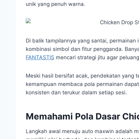
t
e
s
e
e
r
unik yang penuh warna.
s
b
e
g
e
A
o
n
r
p
o
g
a
p
k
e
m
r
Di balik tampilannya yang santai, permainan
kombinasi simbol dan fitur pengganda. Bany
FANTASTIS
mencari strategi jitu agar pelua
Meski hasil bersifat acak, pendekatan yang 
kemampuan membaca pola permainan dapat 
konsisten dan terukur dalam setiap sesi.
Memahami Pola Dasar Chi
Langkah awal menuju auto maxwin adalah me