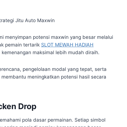
 ini menyimpan potensi maxwin yang besar melalui
ak pemain tertarik
SLOT MEWAH HADIAH
ng kemenangan maksimal lebih mudah diraih.
terencana, pengelolaan modal yang tepat, serta
membantu meningkatkan potensi hasil secara
cken Drop
mahami pola dasar permainan. Setiap simbol