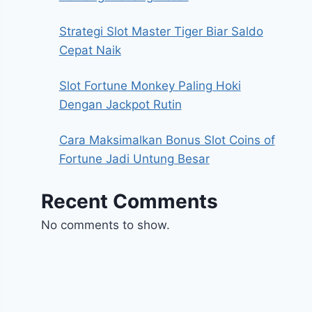
Strategi Slot Master Tiger Biar Saldo
Cepat Naik
Slot Fortune Monkey Paling Hoki
Dengan Jackpot Rutin
Cara Maksimalkan Bonus Slot Coins of
Fortune Jadi Untung Besar
Recent Comments
No comments to show.