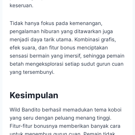
keseruan.
Tidak hanya fokus pada kemenangan,
pengalaman hiburan yang ditawarkan juga
menjadi daya tarik utama. Kombinasi grafis,
efek suara, dan fitur bonus menciptakan
sensasi bermain yang imersif, sehingga pemain
betah mengeksplorasi setiap sudut gurun cuan
yang tersembunyi.
Kesimpulan
Wild Bandito berhasil memadukan tema koboi
yang seru dengan peluang menang tinggi.
Fitur-fitur bonusnya memberikan banyak cara
untuk menembus gurun cuan. Pemain tidak