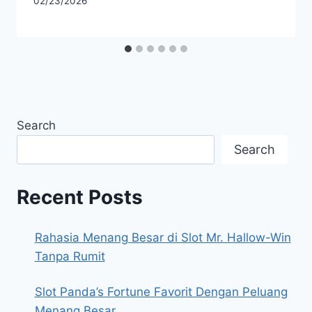
02/23/2026
Search
Search
Recent Posts
Rahasia Menang Besar di Slot Mr. Hallow-Win
Tanpa Rumit
Slot Panda’s Fortune Favorit Dengan Peluang
Menang Besar