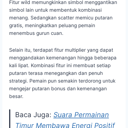
Fitur wild memungkinkan simbol menggantikan
simbol lain untuk membentuk kombinasi
menang. Sedangkan scatter memicu putaran
gratis, meningkatkan peluang pemain
menembus gurun cuan.
Selain itu, terdapat fitur multiplier yang dapat
menggandakan kemenangan hingga beberapa
kali lipat. Kombinasi fitur ini membuat setiap
putaran terasa menegangkan dan penuh
strategi. Pemain pun semakin terdorong untuk
mengejar putaran bonus dan kemenangan
besar.
Baca Juga:
Suara Permainan
Timur Membawa Energi Positif