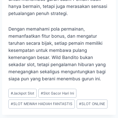
hanya bermain, tetapi juga merasakan sensasi
petualangan penuh strategi.
Dengan memahami pola permainan,
memanfaatkan fitur bonus, dan mengatur
taruhan secara bijak, setiap pemain memiliki
kesempatan untuk membawa pulang
kemenangan besar. Wild Bandito bukan
sekadar slot, tetapi pengalaman hiburan yang
menegangkan sekaligus menguntungkan bagi
siapa pun yang berani menembus gurun ini.
Post
#
Jackpot Slot
#
Slot Gacor Hari Ini
Tags:
#
SLOT MEWAH HADIAH FANTASTIS
#
SLOT ONLINE