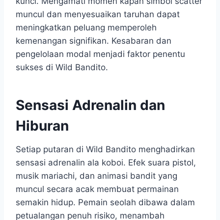
kunci. Mengamati momen kapan simbol scatter
muncul dan menyesuaikan taruhan dapat
meningkatkan peluang memperoleh
kemenangan signifikan. Kesabaran dan
pengelolaan modal menjadi faktor penentu
sukses di Wild Bandito.
Sensasi Adrenalin dan
Hiburan
Setiap putaran di Wild Bandito menghadirkan
sensasi adrenalin ala koboi. Efek suara pistol,
musik mariachi, dan animasi bandit yang
muncul secara acak membuat permainan
semakin hidup. Pemain seolah dibawa dalam
petualangan penuh risiko, menambah