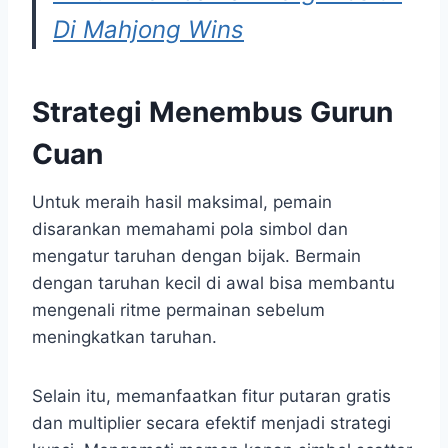
Di Mahjong Wins
Strategi Menembus Gurun
Cuan
Untuk meraih hasil maksimal, pemain
disarankan memahami pola simbol dan
mengatur taruhan dengan bijak. Bermain
dengan taruhan kecil di awal bisa membantu
mengenali ritme permainan sebelum
meningkatkan taruhan.
Selain itu, memanfaatkan fitur putaran gratis
dan multiplier secara efektif menjadi strategi