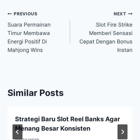
Post
PREVIOUS
NEXT
Suara Permainan
Slot Fire Strike
navigation
Timur Membawa
Memberi Sensasi
Energi Positif Di
Cepat Dengan Bonus
Mahjong Wins
Instan
Similar Posts
Strategi Baru Slot Reel Banks Agar
Menang Besar Konsisten