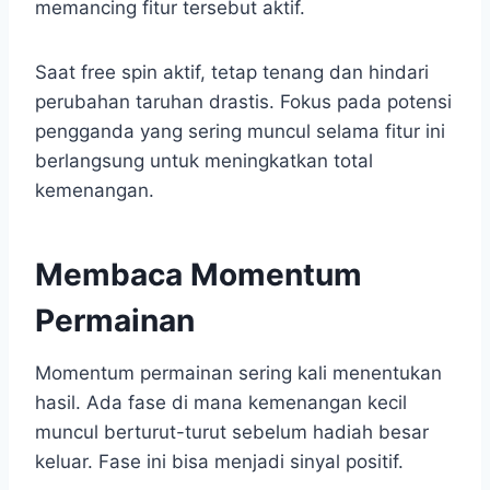
memancing fitur tersebut aktif.
Saat free spin aktif, tetap tenang dan hindari
perubahan taruhan drastis. Fokus pada potensi
pengganda yang sering muncul selama fitur ini
berlangsung untuk meningkatkan total
kemenangan.
Membaca Momentum
Permainan
Momentum permainan sering kali menentukan
hasil. Ada fase di mana kemenangan kecil
muncul berturut-turut sebelum hadiah besar
keluar. Fase ini bisa menjadi sinyal positif.