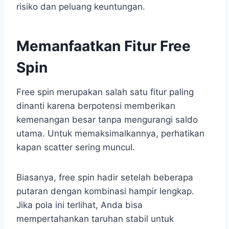
risiko dan peluang keuntungan.
Memanfaatkan Fitur Free
Spin
Free spin merupakan salah satu fitur paling
dinanti karena berpotensi memberikan
kemenangan besar tanpa mengurangi saldo
utama. Untuk memaksimalkannya, perhatikan
kapan scatter sering muncul.
Biasanya, free spin hadir setelah beberapa
putaran dengan kombinasi hampir lengkap.
Jika pola ini terlihat, Anda bisa
mempertahankan taruhan stabil untuk