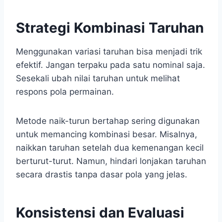
Strategi Kombinasi Taruhan
Menggunakan variasi taruhan bisa menjadi trik
efektif. Jangan terpaku pada satu nominal saja.
Sesekali ubah nilai taruhan untuk melihat
respons pola permainan.
Metode naik-turun bertahap sering digunakan
untuk memancing kombinasi besar. Misalnya,
naikkan taruhan setelah dua kemenangan kecil
berturut-turut. Namun, hindari lonjakan taruhan
secara drastis tanpa dasar pola yang jelas.
Konsistensi dan Evaluasi