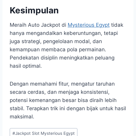
Kesimpulan
Meraih Auto Jackpot di
Mysterious Egypt
tidak
hanya mengandalkan keberuntungan, tetapi
juga strategi, pengelolaan modal, dan
kemampuan membaca pola permainan.
Pendekatan disiplin meningkatkan peluang
hasil optimal.
Dengan memahami fitur, mengatur taruhan
secara cerdas, dan menjaga konsistensi,
potensi kemenangan besar bisa diraih lebih
stabil. Terapkan trik ini dengan bijak untuk hasil
maksimal.
Post
#
Jackpot Slot Mysterious Egypt