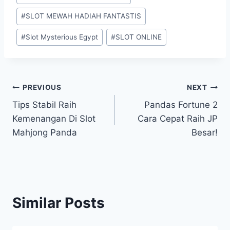
Tags:
#
SLOT MEWAH HADIAH FANTASTIS
#
Slot Mysterious Egypt
#
SLOT ONLINE
Post
PREVIOUS
NEXT
Tips Stabil Raih
Pandas Fortune 2
navigation
Kemenangan Di Slot
Cara Cepat Raih JP
Mahjong Panda
Besar!
Similar Posts