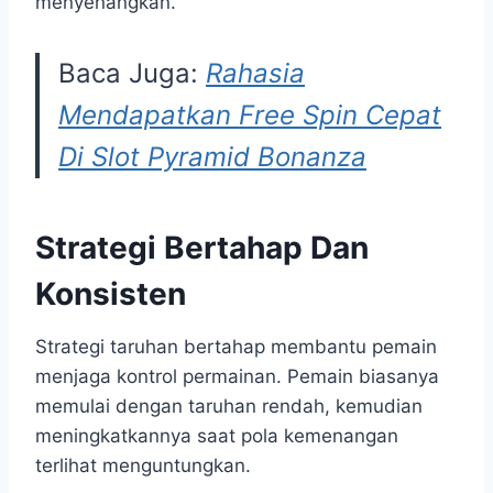
menyenangkan.
Baca Juga:
Rahasia
Mendapatkan Free Spin Cepat
Di Slot Pyramid Bonanza
Strategi Bertahap Dan
Konsisten
Strategi taruhan bertahap membantu pemain
menjaga kontrol permainan. Pemain biasanya
memulai dengan taruhan rendah, kemudian
meningkatkannya saat pola kemenangan
terlihat menguntungkan.