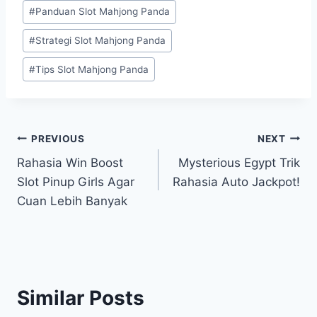
#
Panduan Slot Mahjong Panda
#
Strategi Slot Mahjong Panda
#
Tips Slot Mahjong Panda
Post
PREVIOUS
NEXT
Rahasia Win Boost
Mysterious Egypt Trik
navigation
Slot Pinup Girls Agar
Rahasia Auto Jackpot!
Cuan Lebih Banyak
Similar Posts