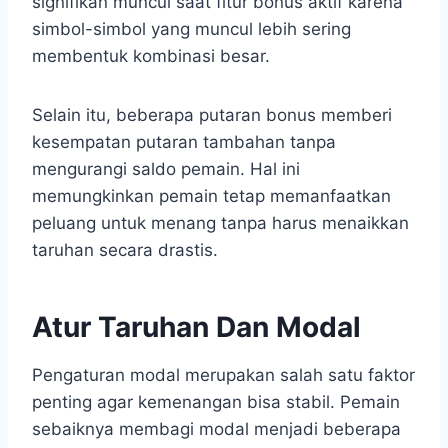
signifikan muncul saat fitur bonus aktif karena
simbol-simbol yang muncul lebih sering
membentuk kombinasi besar.
Selain itu, beberapa putaran bonus memberi
kesempatan putaran tambahan tanpa
mengurangi saldo pemain. Hal ini
memungkinkan pemain tetap memanfaatkan
peluang untuk menang tanpa harus menaikkan
taruhan secara drastis.
Atur Taruhan Dan Modal
Pengaturan modal merupakan salah satu faktor
penting agar kemenangan bisa stabil. Pemain
sebaiknya membagi modal menjadi beberapa