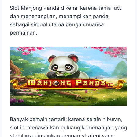
h
a
e
e
i
h
a
c
s
l
n
a
Slot Mahjong Panda dikenal karena tema lucu
t
e
s
e
e
r
dan menenangkan, menampilkan panda
s
b
e
g
e
sebagai simbol utama dengan nuansa
A
o
n
r
permainan.
p
o
g
a
p
k
e
m
r
Banyak pemain tertarik karena selain hiburan,
slot ini menawarkan peluang kemenangan yang
stabil jika dimainkan dengan strategi yang