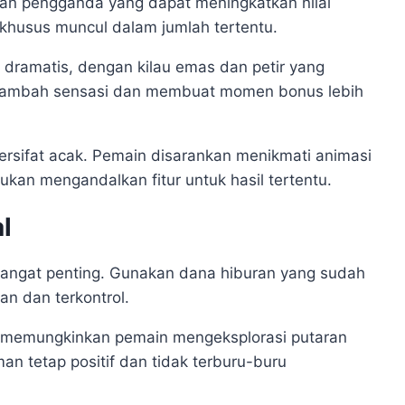
 dan pengganda yang dapat meningkatkan nilai
ol khusus muncul dalam jumlah tertentu.
at dramatis, dengan kilau emas dan petir yang
nambah sensasi dan membuat momen bonus lebih
bersifat acak. Pemain disarankan menikmati animasi
ukan mengandalkan fitur untuk hasil tertentu.
l
angat penting. Gunakan dana hiburan yang sudah
n dan terkontrol.
l memungkinkan pemain mengeksplorasi putaran
an tetap positif dan tidak terburu-buru