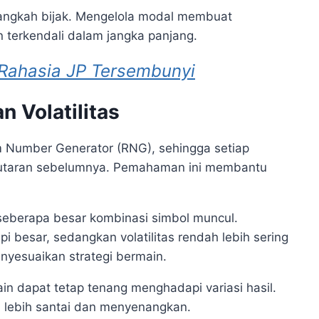
h langkah bijak. Mengelola modal membuat
terkendali dalam jangka panjang.
Rahasia JP Tersembunyi
 Volatilitas
Number Generator (RNG), sehingga setiap
 putaran sebelumnya. Pemahaman ini membantu
 seberapa besar kombinasi simbol muncul.
api besar, sedangkan volatilitas rendah lebih sering
enyesuaikan strategi bermain.
n dapat tetap tenang menghadapi variasi hasil.
 lebih santai dan menyenangkan.