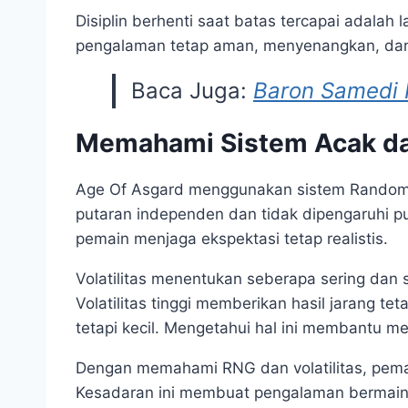
Disiplin berhenti saat batas tercapai adala
pengalaman tetap aman, menyenangkan, dan 
Baca Juga:
Baron Samedi 
Memahami Sistem Acak dan
Age Of Asgard menggunakan sistem Random 
putaran independen dan tidak dipengaruhi
pemain menjaga ekspektasi tetap realistis.
Volatilitas menentukan seberapa sering dan
Volatilitas tinggi memberikan hasil jarang tet
tetapi kecil. Mengetahui hal ini membantu m
Dengan memahami RNG dan volatilitas, pemai
Kesadaran ini membuat pengalaman bermain