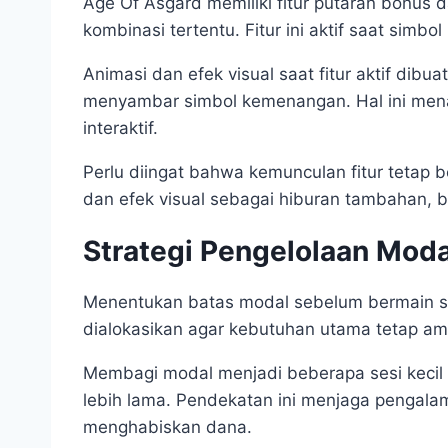
Age Of Asgard memiliki fitur putaran bonus
kombinasi tertentu. Fitur ini aktif saat simb
Animasi dan efek visual saat fitur aktif dibu
menyambar simbol kemenangan. Hal ini me
interaktif.
Perlu diingat bahwa kemunculan fitur tetap 
dan efek visual sebagai hiburan tambahan, b
Strategi Pengelolaan Moda
Menentukan batas modal sebelum bermain s
dialokasikan agar kebutuhan utama tetap ama
Membagi modal menjadi beberapa sesi keci
lebih lama. Pendekatan ini menjaga pengalam
menghabiskan dana.