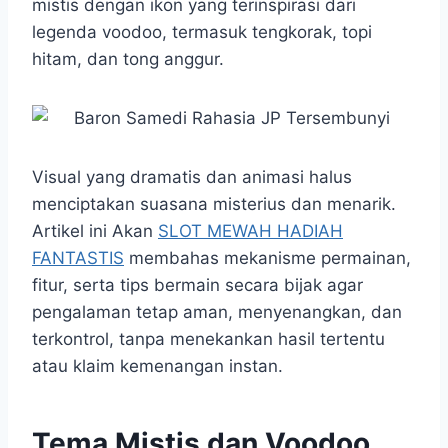
mistis dengan ikon yang terinspirasi dari
s
b
e
g
e
legenda voodoo, termasuk tengkorak, topi
A
o
n
r
hitam, dan tong anggur.
p
o
g
a
p
k
e
m
r
Visual yang dramatis dan animasi halus
menciptakan suasana misterius dan menarik.
Artikel ini Akan
SLOT MEWAH HADIAH
FANTASTIS
membahas mekanisme permainan,
fitur, serta tips bermain secara bijak agar
pengalaman tetap aman, menyenangkan, dan
terkontrol, tanpa menekankan hasil tertentu
atau klaim kemenangan instan.
Tema Mistis dan Voodoo