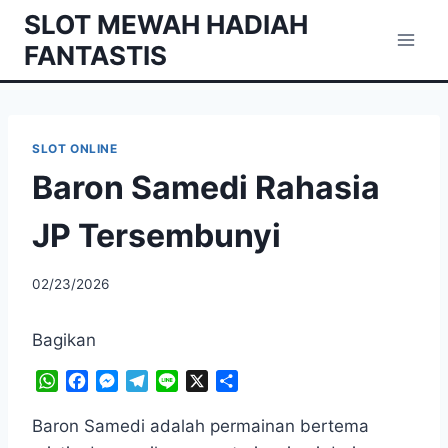
Skip
SLOT MEWAH HADIAH
to
FANTASTIS
content
SLOT ONLINE
Baron Samedi Rahasia
JP Tersembunyi
02/23/2026
Bagikan
W
F
M
T
L
X
S
h
a
e
e
i
h
a
c
s
l
n
a
Baron Samedi adalah permainan bertema
t
e
s
e
e
r