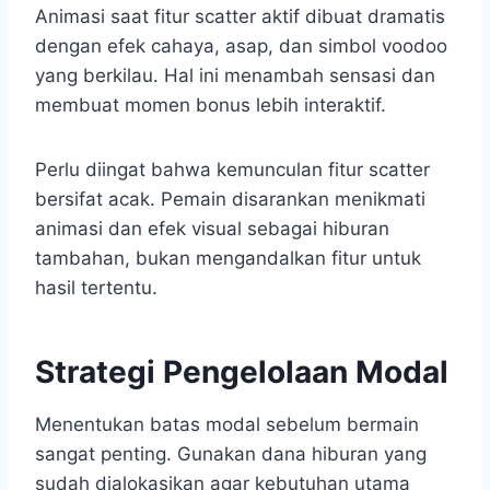
Animasi saat fitur scatter aktif dibuat dramatis
dengan efek cahaya, asap, dan simbol voodoo
yang berkilau. Hal ini menambah sensasi dan
membuat momen bonus lebih interaktif.
Perlu diingat bahwa kemunculan fitur scatter
bersifat acak. Pemain disarankan menikmati
animasi dan efek visual sebagai hiburan
tambahan, bukan mengandalkan fitur untuk
hasil tertentu.
Strategi Pengelolaan Modal
Menentukan batas modal sebelum bermain
sangat penting. Gunakan dana hiburan yang
sudah dialokasikan agar kebutuhan utama