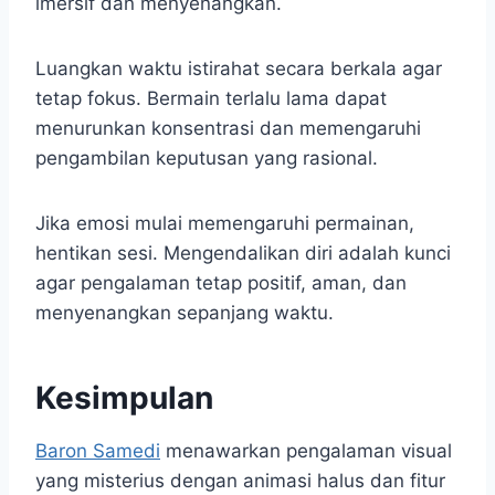
imersif dan menyenangkan.
Luangkan waktu istirahat secara berkala agar
tetap fokus. Bermain terlalu lama dapat
menurunkan konsentrasi dan memengaruhi
pengambilan keputusan yang rasional.
Jika emosi mulai memengaruhi permainan,
hentikan sesi. Mengendalikan diri adalah kunci
agar pengalaman tetap positif, aman, dan
menyenangkan sepanjang waktu.
Kesimpulan
Baron Samedi
menawarkan pengalaman visual
yang misterius dengan animasi halus dan fitur