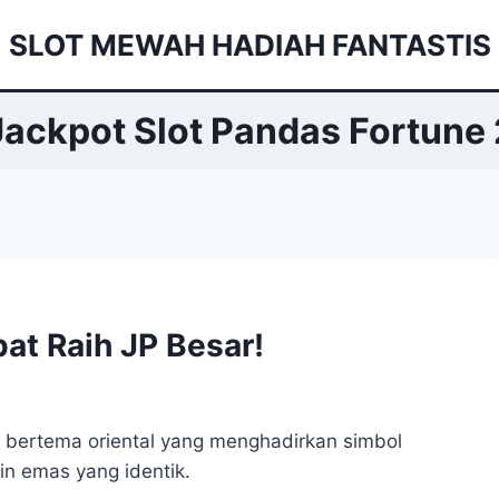
SLOT MEWAH HADIAH FANTASTIS
Jackpot Slot Pandas Fortune 
at Raih JP Besar!
 bertema oriental yang menghadirkan simbol
in emas yang identik.