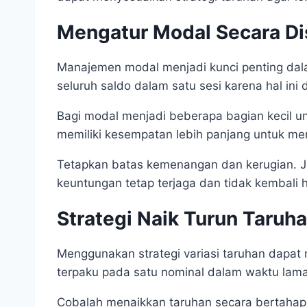
Mengatur Modal Secara Dis
Manajemen modal menjadi kunci penting da
seluruh saldo dalam satu sesi karena hal ini
Bagi modal menjadi beberapa bagian kecil u
memiliki kesempatan lebih panjang untuk m
Tetapkan batas kemenangan dan kerugian. Jik
keuntungan tetap terjaga dan tidak kembali h
Strategi Naik Turun Taruh
Menggunakan strategi variasi taruhan dapa
terpaku pada satu nominal dalam waktu lama
Cobalah menaikkan taruhan secara bertaha