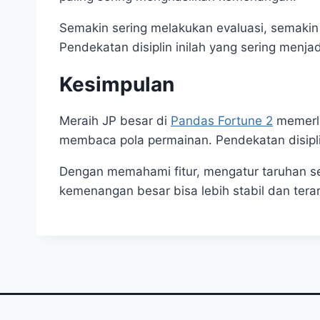
Semakin sering melakukan evaluasi, semaki
Pendekatan disiplin inilah yang sering menja
Kesimpulan
Meraih JP besar di
Pandas Fortune 2
memerlu
membaca pola permainan. Pendekatan disipli
Dengan memahami fitur, mengatur taruhan sec
kemenangan besar bisa lebih stabil dan tera