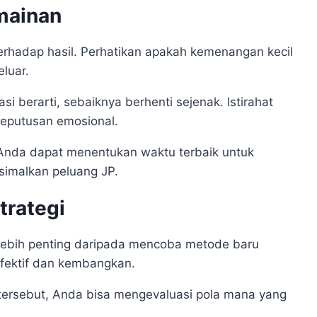
mainan
hadap hasil. Perhatikan apakah kemenangan kecil
luar.
i berarti, sebaiknya berhenti sejenak. Istirahat
eputusan emosional.
nda dapat menentukan waktu terbaik untuk
simalkan peluang JP.
trategi
 lebih penting daripada mencoba metode baru
efektif dan kembangkan.
n tersebut, Anda bisa mengevaluasi pola mana yang