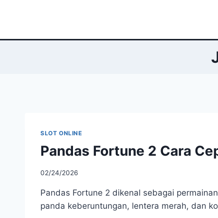
Skip
to
content
SLOT ONLINE
Pandas Fortune 2 Cara Cep
02/24/2026
Pandas Fortune 2 dikenal sebagai permainan
panda keberuntungan, lentera merah, dan ko