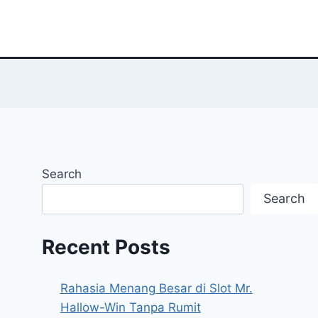
Search
Search
Recent Posts
Rahasia Menang Besar di Slot Mr.
Hallow-Win Tanpa Rumit