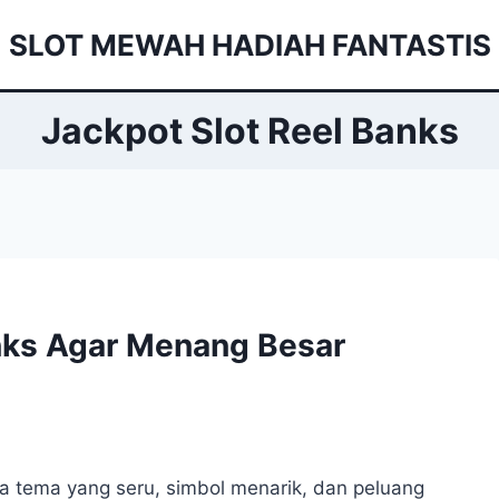
SLOT MEWAH HADIAH FANTASTIS
Jackpot Slot Reel Banks
anks Agar Menang Besar
na tema yang seru, simbol menarik, dan peluang