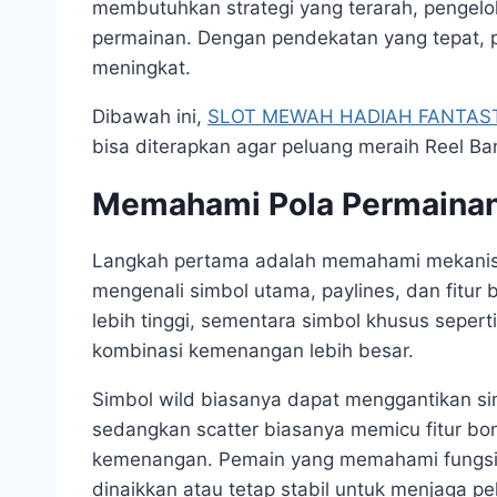
membutuhkan strategi yang terarah, pengelo
permainan. Dengan pendekatan yang tepat, 
meningkat.
Dibawah ini,
SLOT MEWAH HADIAH FANTAS
bisa diterapkan agar peluang meraih Reel Bank
Memahami Pola Permainan 
Langkah pertama adalah memahami mekanism
mengenali simbol utama, paylines, dan fitur 
lebih tinggi, sementara simbol khusus sepe
kombinasi kemenangan lebih besar.
Simbol wild biasanya dapat menggantikan si
sedangkan scatter biasanya memicu fitur bonu
kemenangan. Pemain yang memahami fungsi 
dinaikkan atau tetap stabil untuk menjaga p