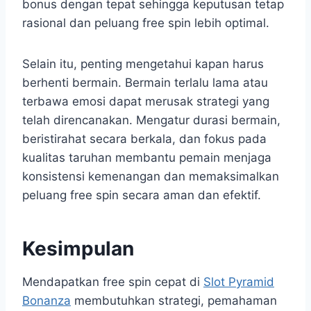
bonus dengan tepat sehingga keputusan tetap
rasional dan peluang free spin lebih optimal.
Selain itu, penting mengetahui kapan harus
berhenti bermain. Bermain terlalu lama atau
terbawa emosi dapat merusak strategi yang
telah direncanakan. Mengatur durasi bermain,
beristirahat secara berkala, dan fokus pada
kualitas taruhan membantu pemain menjaga
konsistensi kemenangan dan memaksimalkan
peluang free spin secara aman dan efektif.
Kesimpulan
Mendapatkan free spin cepat di
Slot Pyramid
Bonanza
membutuhkan strategi, pemahaman