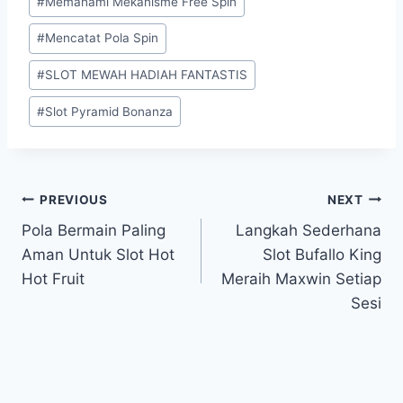
#
Memahami Mekanisme Free Spin
Tags:
#
Mencatat Pola Spin
#
SLOT MEWAH HADIAH FANTASTIS
#
Slot Pyramid Bonanza
Post
PREVIOUS
NEXT
Pola Bermain Paling
Langkah Sederhana
navigation
Aman Untuk Slot Hot
Slot Bufallo King
Hot Fruit
Meraih Maxwin Setiap
Sesi