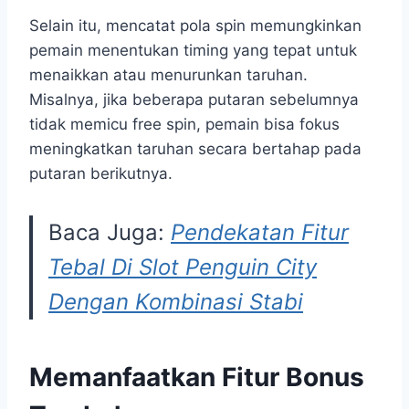
Selain itu, mencatat pola spin memungkinkan
pemain menentukan timing yang tepat untuk
menaikkan atau menurunkan taruhan.
Misalnya, jika beberapa putaran sebelumnya
tidak memicu free spin, pemain bisa fokus
meningkatkan taruhan secara bertahap pada
putaran berikutnya.
Baca Juga:
Pendekatan Fitur
Tebal Di Slot Penguin City
Dengan Kombinasi Stabi
Memanfaatkan Fitur Bonus