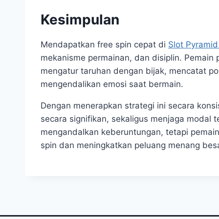
Kesimpulan
Mendapatkan free spin cepat di
Slot Pyrami
mekanisme permainan, dan disiplin. Pemain p
mengatur taruhan dengan bijak, mencatat po
mengendalikan emosi saat bermain.
Dengan menerapkan strategi ini secara konsi
secara signifikan, sekaligus menjaga modal
mengandalkan keberuntungan, tetapi pemain
spin dan meningkatkan peluang menang besa