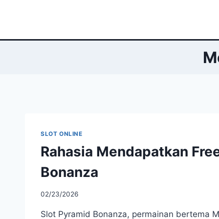
Skip
to
content
M
SLOT ONLINE
Rahasia Mendapatkan Free 
Bonanza
02/23/2026
Slot Pyramid Bonanza, permainan bertema Me