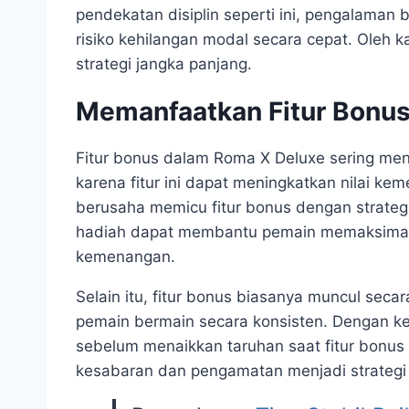
pendekatan disiplin seperti ini, pengalaman 
risiko kehilangan modal secara cepat. Oleh ka
strategi jangka panjang.
Memanfaatkan Fitur Bonu
Fitur bonus dalam Roma X Deluxe sering men
karena fitur ini dapat meningkatkan nilai ke
berusaha memicu fitur bonus dengan strate
hadiah dapat membantu pemain memaksimalka
kemenangan.
Selain itu, fitur bonus biasanya muncul secar
pemain bermain secara konsisten. Dengan 
sebelum menaikkan taruhan saat fitur bonus m
kesabaran dan pengamatan menjadi strategi 