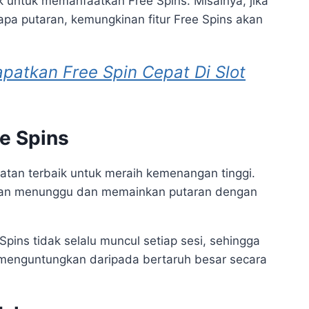
 untuk memanfaatkan Free Spins. Misalnya, jika
pa putaran, kemungkinan fitur Free Spins akan
patkan Free Spin Cepat Di Slot
e Spins
tan terbaik untuk meraih kemenangan tinggi.
 akan menunggu dan memainkan putaran dengan
Spins tidak selalu muncul setiap sesi, sehingga
 menguntungkan daripada bertaruh besar secara