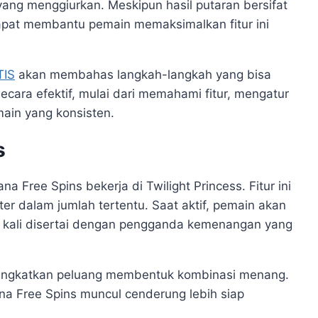
ng menggiurkan. Meskipun hasil putaran bersifat
apat membantu pemain memaksimalkan fitur ini
TIS
akan membahas langkah-langkah yang bisa
cara efektif, mulai dari memahami fitur, mengatur
ain yang konsisten.
s
ree Spins bekerja di Twilight Princess. Fitur ini
er dalam jumlah tertentu. Saat aktif, pemain akan
g kali disertai dengan pengganda kemenangan yang
ningkatkan peluang membentuk kombinasi menang.
 Free Spins muncul cenderung lebih siap