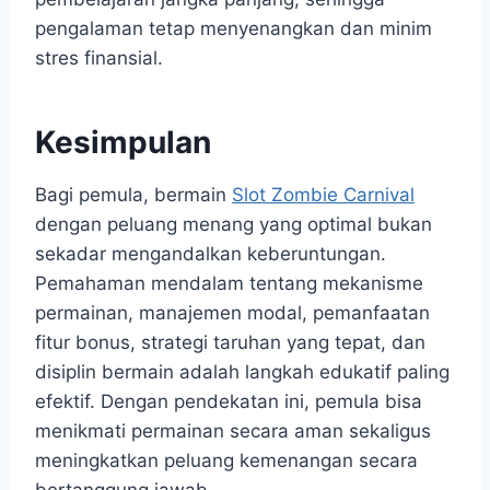
pengalaman tetap menyenangkan dan minim
stres finansial.
Kesimpulan
Bagi pemula, bermain
Slot Zombie Carnival
dengan peluang menang yang optimal bukan
sekadar mengandalkan keberuntungan.
Pemahaman mendalam tentang mekanisme
permainan, manajemen modal, pemanfaatan
fitur bonus, strategi taruhan yang tepat, dan
disiplin bermain adalah langkah edukatif paling
efektif. Dengan pendekatan ini, pemula bisa
menikmati permainan secara aman sekaligus
meningkatkan peluang kemenangan secara