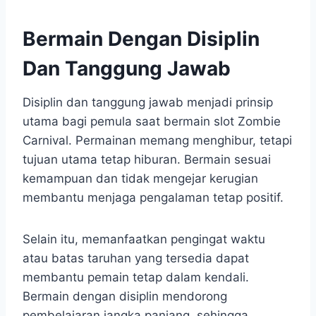
Bermain Dengan Disiplin
Dan Tanggung Jawab
Disiplin dan tanggung jawab menjadi prinsip
utama bagi pemula saat bermain slot Zombie
Carnival. Permainan memang menghibur, tetapi
tujuan utama tetap hiburan. Bermain sesuai
kemampuan dan tidak mengejar kerugian
membantu menjaga pengalaman tetap positif.
Selain itu, memanfaatkan pengingat waktu
atau batas taruhan yang tersedia dapat
membantu pemain tetap dalam kendali.
Bermain dengan disiplin mendorong
pembelajaran jangka panjang, sehingga