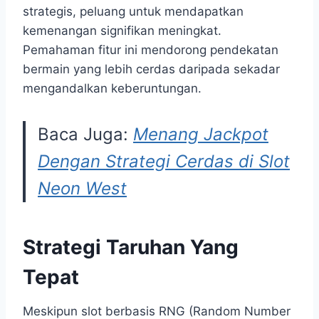
strategis, peluang untuk mendapatkan
kemenangan signifikan meningkat.
Pemahaman fitur ini mendorong pendekatan
bermain yang lebih cerdas daripada sekadar
mengandalkan keberuntungan.
Baca Juga:
Menang Jackpot
Dengan Strategi Cerdas di Slot
Neon West
Strategi Taruhan Yang
Tepat
Meskipun slot berbasis RNG (Random Number