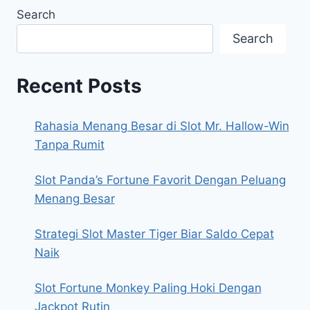
Search
Search
Recent Posts
Rahasia Menang Besar di Slot Mr. Hallow-Win
Tanpa Rumit
Slot Panda’s Fortune Favorit Dengan Peluang
Menang Besar
Strategi Slot Master Tiger Biar Saldo Cepat
Naik
Slot Fortune Monkey Paling Hoki Dengan
Jackpot Rutin