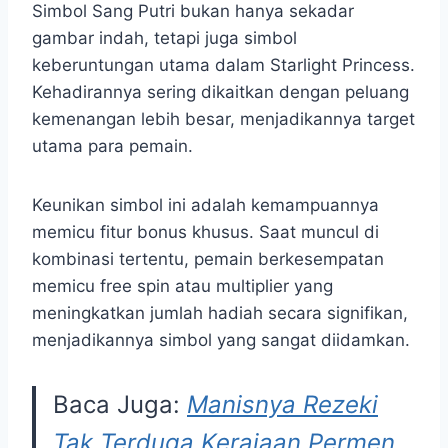
Simbol Sang Putri bukan hanya sekadar
gambar indah, tetapi juga simbol
keberuntungan utama dalam Starlight Princess.
Kehadirannya sering dikaitkan dengan peluang
kemenangan lebih besar, menjadikannya target
utama para pemain.
Keunikan simbol ini adalah kemampuannya
memicu fitur bonus khusus. Saat muncul di
kombinasi tertentu, pemain berkesempatan
memicu free spin atau multiplier yang
meningkatkan jumlah hadiah secara signifikan,
menjadikannya simbol yang sangat diidamkan.
Baca Juga:
Manisnya Rezeki
Tak Terduga Kerajaan Permen