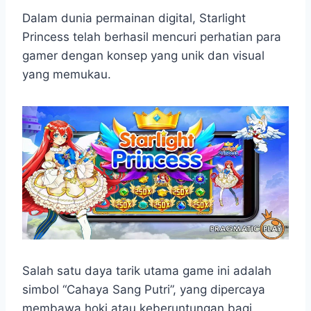
h
a
e
e
i
h
a
c
s
l
n
a
Dalam dunia permainan digital, Starlight
t
e
s
e
e
r
Princess telah berhasil mencuri perhatian para
s
b
e
g
e
gamer dengan konsep yang unik dan visual
A
o
n
r
yang memukau.
p
o
g
a
p
k
e
m
r
Salah satu daya tarik utama game ini adalah
simbol “Cahaya Sang Putri”, yang dipercaya
membawa hoki atau keberuntungan bagi