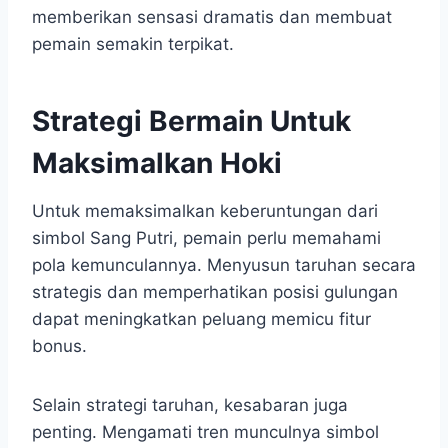
memberikan sensasi dramatis dan membuat
pemain semakin terpikat.
Strategi Bermain Untuk
Maksimalkan Hoki
Untuk memaksimalkan keberuntungan dari
simbol Sang Putri, pemain perlu memahami
pola kemunculannya. Menyusun taruhan secara
strategis dan memperhatikan posisi gulungan
dapat meningkatkan peluang memicu fitur
bonus.
Selain strategi taruhan, kesabaran juga
penting. Mengamati tren munculnya simbol