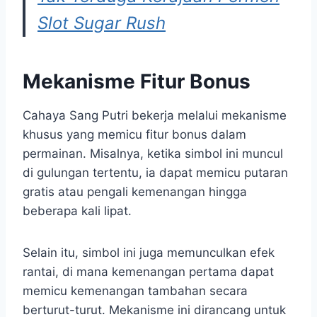
Slot Sugar Rush
Mekanisme Fitur Bonus
Cahaya Sang Putri bekerja melalui mekanisme
khusus yang memicu fitur bonus dalam
permainan. Misalnya, ketika simbol ini muncul
di gulungan tertentu, ia dapat memicu putaran
gratis atau pengali kemenangan hingga
beberapa kali lipat.
Selain itu, simbol ini juga memunculkan efek
rantai, di mana kemenangan pertama dapat
memicu kemenangan tambahan secara
berturut-turut. Mekanisme ini dirancang untuk