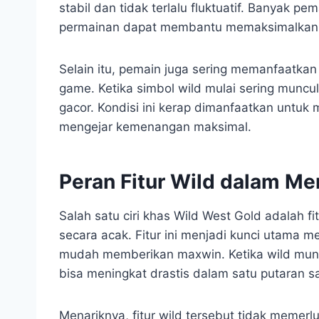
stabil dan tidak terlalu fluktuatif. Banyak 
permainan dapat membantu memaksimalkan
Selain itu, pemain juga sering memanfaatkan 
game. Ketika simbol wild mulai sering munc
gacor. Kondisi ini kerap dimanfaatkan untuk
mengejar kemenangan maksimal.
Peran Fitur Wild dalam M
Salah satu ciri khas Wild West Gold adalah 
secara acak. Fitur ini menjadi kunci utama m
mudah memberikan maxwin. Ketika wild mun
bisa meningkat drastis dalam satu putaran sa
Menariknya, fitur wild tersebut tidak memerlu