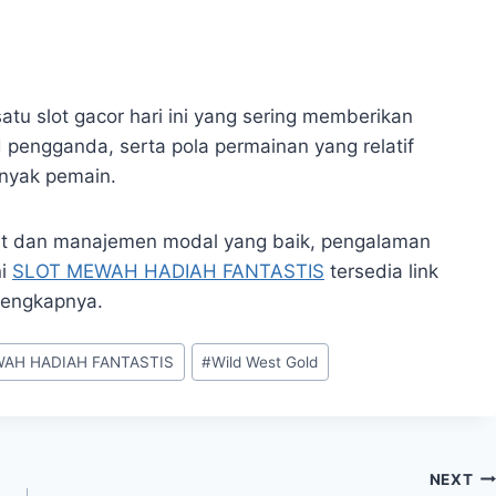
atu slot gacor hari ini yang sering memberikan
d pengganda, serta pola permainan yang relatif
anyak pemain.
at dan manajemen modal yang baik, pengalaman
ni
SLOT MEWAH HADIAH FANTASTIS
tersedia link
lengkapnya.
AH HADIAH FANTASTIS
#
Wild West Gold
NEXT