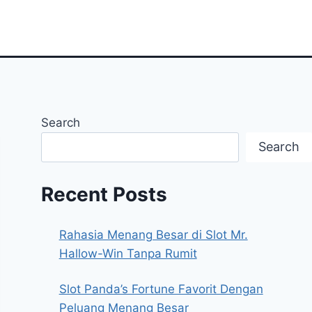
Search
Search
Recent Posts
Rahasia Menang Besar di Slot Mr.
Hallow-Win Tanpa Rumit
Slot Panda’s Fortune Favorit Dengan
Peluang Menang Besar