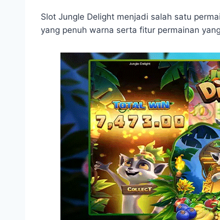
h
a
e
e
i
h
a
c
s
l
n
a
Slot Jungle Delight menjadi salah satu perm
t
e
s
e
e
r
yang penuh warna serta fitur permainan ya
s
b
e
g
e
A
o
n
r
p
o
g
a
p
k
e
m
r