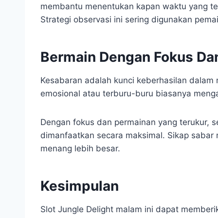
membantu menentukan kapan waktu yang tep
Strategi observasi ini sering digunakan pemai
Bermain Dengan Fokus Da
Kesabaran adalah kunci keberhasilan dalam m
emosional atau terburu-buru biasanya menga
Dengan fokus dan permainan yang terukur, s
dimanfaatkan secara maksimal. Sikap sabar 
menang lebih besar.
Kesimpulan
Slot Jungle Delight malam ini dapat member