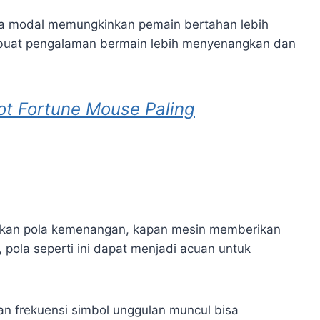
ya modal memungkinkan pemain bertahan lebih
buat pengalaman bermain lebih menyenangkan dan
ot Fortune Mouse Paling
kan pola kemenangan, kapan mesin memberikan
, pola seperti ini dapat menjadi acuan untuk
an frekuensi simbol unggulan muncul bisa