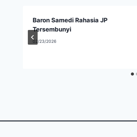
Baron Samedi Rahasia JP
Tersembunyi
02/23/2026