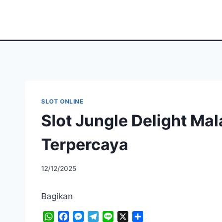
Skip
to
content
SLOT ONLINE
Slot Jungle Delight Ma
Terpercaya
12/12/2025
Bagikan
W
F
M
T
L
X
S