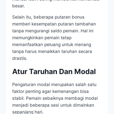
besar.
Selain itu, beberapa putaran bonus
memberi kesempatan putaran tambahan
tanpa mengurangi saldo pemain. Hal ini
memungkinkan pemain tetap
memanfaatkan peluang untuk menang
tanpa harus menaikkan taruhan secara
drastis.
Atur Taruhan Dan Modal
Pengaturan modal merupakan salah satu
faktor penting agar kemenangan bisa
stabil. Pemain sebaiknya membagi modal
menjadi beberapa sesi untuk dimainkan
sepanjang hari.