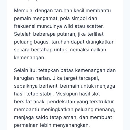
Memulai dengan taruhan kecil membantu
pemain mengamati pola simbol dan
frekuensi munculnya wild atau scatter.
Setelah beberapa putaran, jika terlihat
peluang bagus, taruhan dapat ditingkatkan
secara bertahap untuk memaksimalkan
kemenangan.
Selain itu, tetapkan batas kemenangan dan
kerugian harian. Jika target tercapai,
sebaiknya berhenti bermain untuk menjaga
hasil tetap stabil. Meskipun hasil slot
bersifat acak, pendekatan yang terstruktur
membantu meningkatkan peluang menang,
menjaga saldo tetap aman, dan membuat
permainan lebih menyenangkan.