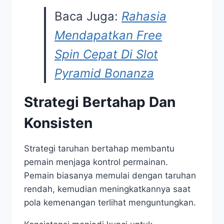
Baca Juga:
Rahasia
Mendapatkan Free
Spin Cepat Di Slot
Pyramid Bonanza
Strategi Bertahap Dan
Konsisten
Strategi taruhan bertahap membantu
pemain menjaga kontrol permainan.
Pemain biasanya memulai dengan taruhan
rendah, kemudian meningkatkannya saat
pola kemenangan terlihat menguntungkan.