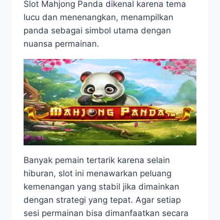
Slot Mahjong Panda dikenal karena tema
lucu dan menenangkan, menampilkan
panda sebagai simbol utama dengan
nuansa permainan.
Banyak pemain tertarik karena selain
hiburan, slot ini menawarkan peluang
kemenangan yang stabil jika dimainkan
dengan strategi yang tepat. Agar setiap
sesi permainan bisa dimanfaatkan secara