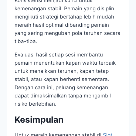
Konsistensi menjadi kunci untuk
kemenangan stabil. Pemain yang disiplin
mengikuti strategi bertahap lebih mudah
meraih hasil optimal dibanding pemain
yang sering mengubah pola taruhan secara
tiba-tiba.
Evaluasi hasil setiap sesi membantu
pemain menentukan kapan waktu terbaik
untuk menaikkan taruhan, kapan tetap
stabil, atau kapan berhenti sementara.
Dengan cara ini, peluang kemenangan
dapat dimaksimalkan tanpa mengambil
risiko berlebihan.
Kesimpulan
Untuk meraih kemenangan stabil di
Slot