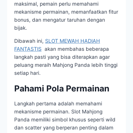
maksimal, pemain perlu memahami
mekanisme permainan, memanfaatkan fitur
bonus, dan mengatur taruhan dengan
bijak.
Dibawah ini,
SLOT MEWAH HADIAH
FANTASTIS
akan membahas beberapa
langkah pasti yang bisa diterapkan agar
peluang meraih Mahjong Panda lebih tinggi
setiap hari.
Pahami Pola Permainan
Langkah pertama adalah memahami
mekanisme permainan. Slot Mahjong
Panda memiliki simbol khusus seperti wild
dan scatter yang berperan penting dalam