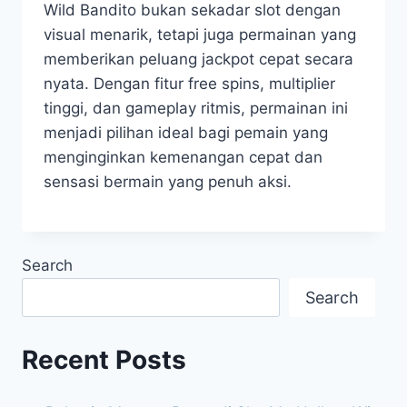
Wild Bandito bukan sekadar slot dengan
visual menarik, tetapi juga permainan yang
memberikan peluang jackpot cepat secara
nyata. Dengan fitur free spins, multiplier
tinggi, dan gameplay ritmis, permainan ini
menjadi pilihan ideal bagi pemain yang
menginginkan kemenangan cepat dan
sensasi bermain yang penuh aksi.
Search
Search
Recent Posts