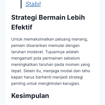
Stabil
Strategi Bermain Lebih
Efektif
Untuk memaksimalkan peluang menang,
pemain disarankan memulai dengan
taruhan moderat. Tujuannya adalah
mengamati pola permainan sebelum
meningkatkan taruhan pada momen yang
tepat. Selain itu, menjaga modal dan tahu
kapan harus berhenti menjadi strategi
penting untuk menghindari kerugian.
Kesimpulan