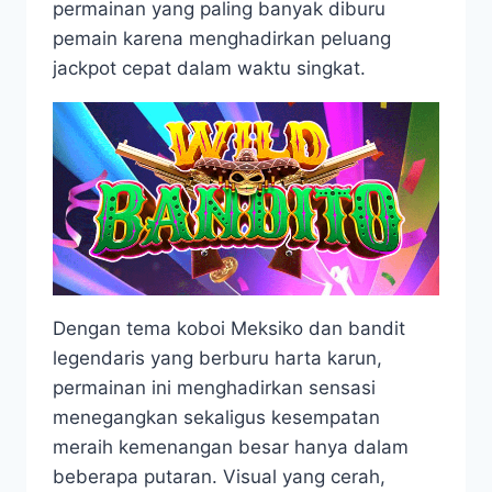
permainan yang paling banyak diburu
pemain karena menghadirkan peluang
jackpot cepat dalam waktu singkat.
Dengan tema koboi Meksiko dan bandit
legendaris yang berburu harta karun,
permainan ini menghadirkan sensasi
menegangkan sekaligus kesempatan
meraih kemenangan besar hanya dalam
beberapa putaran. Visual yang cerah,