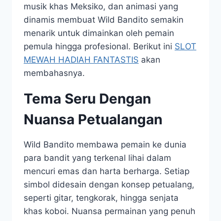
musik khas Meksiko, dan animasi yang
dinamis membuat Wild Bandito semakin
menarik untuk dimainkan oleh pemain
pemula hingga profesional. Berikut ini
SLOT
MEWAH HADIAH FANTASTIS
akan
membahasnya.
Tema Seru Dengan
Nuansa Petualangan
Wild Bandito membawa pemain ke dunia
para bandit yang terkenal lihai dalam
mencuri emas dan harta berharga. Setiap
simbol didesain dengan konsep petualang,
seperti gitar, tengkorak, hingga senjata
khas koboi. Nuansa permainan yang penuh