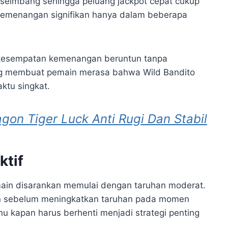
ng seimbang sehingga peluang jackpot cepat cukup
 kemenangan signifikan hanya dalam beberapa
 kesempatan kemenangan beruntun tanpa
yang membuat pemain merasa bahwa Wild Bandito
ktu singkat.
gon Tiger Luck Anti Rugi Dan Stabil
ktif
in disarankan memulai dengan taruhan moderat.
n sebelum meningkatkan taruhan pada momen
hu kapan harus berhenti menjadi strategi penting