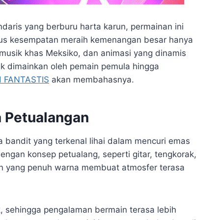
daris yang berburu harta karun, permainan ini
gus kesempatan meraih kemenangan besar hanya
 musik khas Meksiko, dan animasi yang dinamis
k dimainkan oleh pemain pemula hingga
 FANTASTIS
akan membahasnya.
 Petualangan
bandit yang terkenal lihai dalam mencuri emas
engan konsep petualang, seperti gitar, tengkorak,
an yang penuh warna membuat atmosfer terasa
, sehingga pengalaman bermain terasa lebih