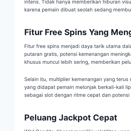
intens. Tidak hanya memberikan hiburan vis
karena pemain dibuat seolah sedang membur
Fitur Free Spins Yang Me
Fitur free spins menjadi daya tarik utama da
putaran gratis, potensi kemenangan meningka
khusus muncul lebih sering, memberikan pel
Selain itu, multiplier kemenangan yang ter
yang didapat pemain melonjak berkali-kali li
sebagai slot dengan ritme cepat dan potens
Peluang Jackpot Cepat