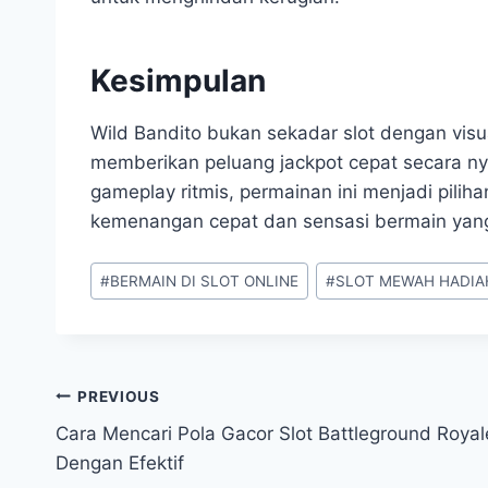
Kesimpulan
Wild Bandito bukan sekadar slot dengan visu
memberikan peluang jackpot cepat secara nyata
gameplay ritmis, permainan ini menjadi pilih
kemenangan cepat dan sensasi bermain yang
Post
#
BERMAIN DI SLOT ONLINE
#
SLOT MEWAH HADIA
Tags:
Post
PREVIOUS
Cara Mencari Pola Gacor Slot Battleground Royal
navigation
Dengan Efektif