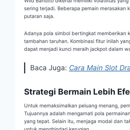
Wild Bandito dikenal memiliki volatilitas ya
sering terjadi. Beberapa pemain merasakan
putaran saja.
Adanya pola simbol bertingkat memberikan
tambahan taruhan. Kombinasi fitur inilah 
dapat menjadi kunci meraih jackpot dalam wa
Baca Juga:
Cara Main Slot Dra
Strategi Bermain Lebih Efe
Untuk memaksimalkan peluang menang, pema
Tujuannya adalah mengamati pola permaina
yang tepat. Selain itu, menjaga modal dan ta
untuk menghindari kerugian.