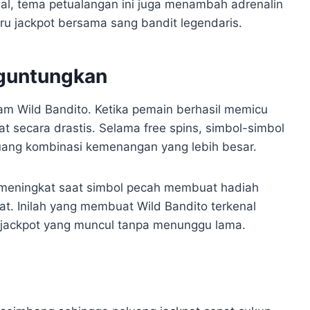
ual, tema petualangan ini juga menambah adrenalin
u jackpot bersama sang bandit legendaris.
nguntungkan
lam Wild Bandito. Ketika pemain berhasil memicu
t secara drastis. Selama free spins, simbol-simbol
uang kombinasi kemenangan yang lebih besar.
us meningkat saat simbol pecah membuat hadiah
pat. Inilah yang membuat Wild Bandito terkenal
i jackpot yang muncul tanpa menunggu lama.