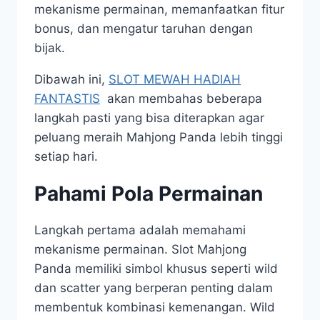
mekanisme permainan, memanfaatkan fitur
bonus, dan mengatur taruhan dengan
bijak.
Dibawah ini,
SLOT MEWAH HADIAH
FANTASTIS
akan membahas beberapa
langkah pasti yang bisa diterapkan agar
peluang meraih Mahjong Panda lebih tinggi
setiap hari.
Pahami Pola Permainan
Langkah pertama adalah memahami
mekanisme permainan. Slot Mahjong
Panda memiliki simbol khusus seperti wild
dan scatter yang berperan penting dalam
membentuk kombinasi kemenangan. Wild