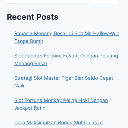
Recent Posts
Rahasia Menang Besar di Slot Mr. Hallow-Win
Tanpa Rumit
Slot Panda’s Fortune Favorit Dengan Peluang
Menang Besar
Strategi Slot Master Tiger Biar Saldo Cepat
Naik
Slot Fortune Monkey Paling Hoki Dengan
Jackpot Rutin
Cara Maksimalkan Bonus Slot Coins of