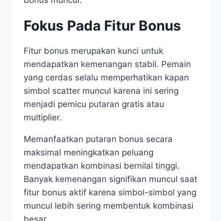
bonus muncul.
Fokus Pada Fitur Bonus
Fitur bonus merupakan kunci untuk
mendapatkan kemenangan stabil. Pemain
yang cerdas selalu memperhatikan kapan
simbol scatter muncul karena ini sering
menjadi pemicu putaran gratis atau
multiplier.
Memanfaatkan putaran bonus secara
maksimal meningkatkan peluang
mendapatkan kombinasi bernilai tinggi.
Banyak kemenangan signifikan muncul saat
fitur bonus aktif karena simbol-simbol yang
muncul lebih sering membentuk kombinasi
besar.