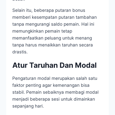
Selain itu, beberapa putaran bonus
memberi kesempatan putaran tambahan
tanpa mengurangi saldo pemain. Hal ini
memungkinkan pemain tetap
memanfaatkan peluang untuk menang
tanpa harus menaikkan taruhan secara
drastis.
Atur Taruhan Dan Modal
Pengaturan modal merupakan salah satu
faktor penting agar kemenangan bisa
stabil. Pemain sebaiknya membagi modal
menjadi beberapa sesi untuk dimainkan
sepanjang hari.