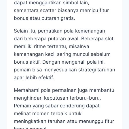
dapat menggantikan simbol lain,
sementara scatter biasanya memicu fitur
bonus atau putaran gratis.
Selain itu, perhatikan pola kemenangan
dari beberapa putaran awal. Beberapa slot
memiliki ritme tertentu, misalnya
kemenangan kecil sering muncul sebelum
bonus aktif. Dengan mengenali pola ini,
pemain bisa menyesuaikan strategi taruhan
agar lebih efektif.
Memahami pola permainan juga membantu
menghindari keputusan terburu-buru.
Pemain yang sabar cenderung dapat
melihat momen terbaik untuk
meningkatkan taruhan atau menunggu fitur