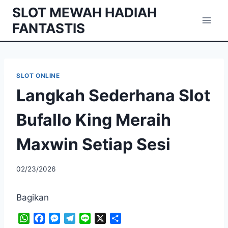
Skip
SLOT MEWAH HADIAH
to
FANTASTIS
content
SLOT ONLINE
Langkah Sederhana Slot
Bufallo King Meraih
Maxwin Setiap Sesi
02/23/2026
Bagikan
W
F
M
T
L
X
S