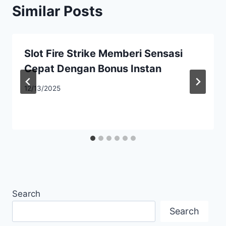
Similar Posts
Slot Fire Strike Memberi Sensasi
Cepat Dengan Bonus Instan
12/13/2025
Search
Search