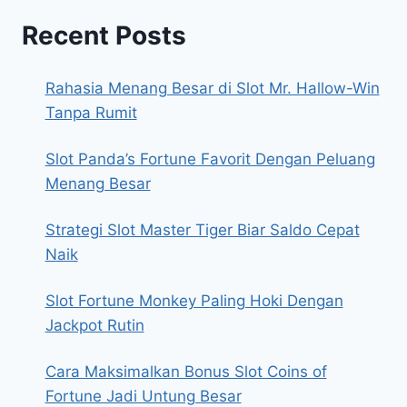
Recent Posts
Rahasia Menang Besar di Slot Mr. Hallow-Win
Tanpa Rumit
Slot Panda’s Fortune Favorit Dengan Peluang
Menang Besar
Strategi Slot Master Tiger Biar Saldo Cepat
Naik
Slot Fortune Monkey Paling Hoki Dengan
Jackpot Rutin
Cara Maksimalkan Bonus Slot Coins of
Fortune Jadi Untung Besar