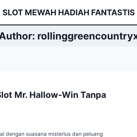
SLOT MEWAH HADIAH FANTASTIS
Author: rollinggreencountry
lot Mr. Hallow-Win Tanpa
al dengan suasana misterius dan peluang