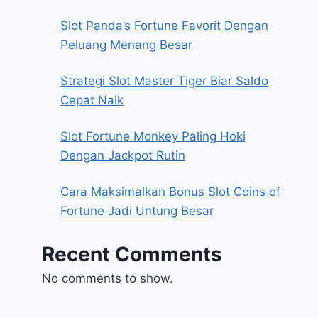
Slot Panda’s Fortune Favorit Dengan
Peluang Menang Besar
Strategi Slot Master Tiger Biar Saldo
Cepat Naik
Slot Fortune Monkey Paling Hoki
Dengan Jackpot Rutin
Cara Maksimalkan Bonus Slot Coins of
Fortune Jadi Untung Besar
Recent Comments
No comments to show.