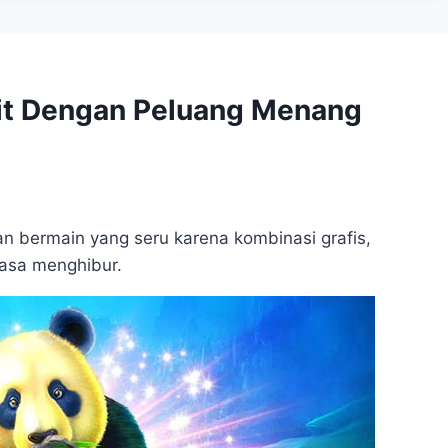
rit Dengan Peluang Menang
 bermain yang seru karena kombinasi grafis,
rasa menghibur.