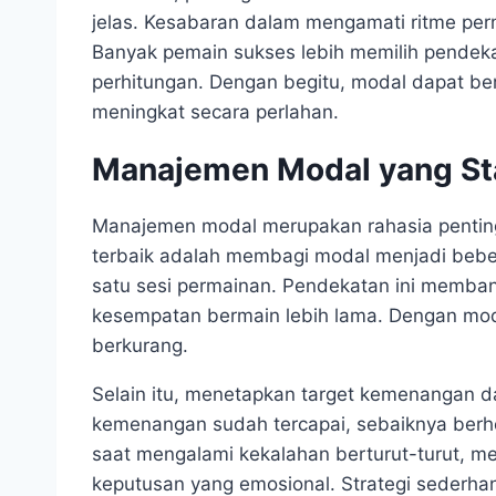
jelas. Kesabaran dalam mengamati ritme pe
Banyak pemain sukses lebih memilih pendeka
perhitungan. Dengan begitu, modal dapat be
meningkat secara perlahan.
Manajemen Modal yang St
Manajemen modal merupakan rahasia penting
terbaik adalah membagi modal menjadi beber
satu sesi permainan. Pendekatan ini memba
kesempatan bermain lebih lama. Dengan modal
berkurang.
Selain itu, menetapkan target kemenangan da
kemenangan sudah tercapai, sebaiknya berhe
saat mengalami kekalahan berturut-turut, 
keputusan yang emosional. Strategi sederhan